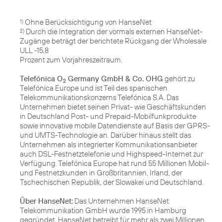
1)
Durch die Integration der vormals externen HanseNet-
2)
Zugänge beträgt der berichtete Rückgang der Wholesale
ULL -15,8
Prozent zum Vorjahreszeitraum.
Telefónica O
Germany GmbH & Co. OHG
gehört zu
2
Telefónica Europe und ist Teil des spanischen
Telekommunikationskonzerns Telefónica S.A. Das
Unternehmen bietet seinen Privat- wie Geschäftskunden
in Deutschland Post- und Prepaid-Mobilfunkprodukte
sowie innovative mobile Datendienste auf Basis der GPRS-
und UMTS-Technologie an. Darüber hinaus stellt das
Unternehmen als integrierter Kommunikationsanbieter
auch DSL-Festnetztelefonie und Highspeed-Internet zur
Verfügung. Telefónica Europe hat rund 55 Millionen Mobil-
und Festnetzkunden in Großbritannien, Irland, der
Tschechischen Republik, der Slowakei und Deutschland.
Über HanseNet:
Das Unternehmen HanseNet
Telekommunikation GmbH wurde 1995 in Hamburg
gegründet. HanseNet betreibt für mehr als zwei Millionen