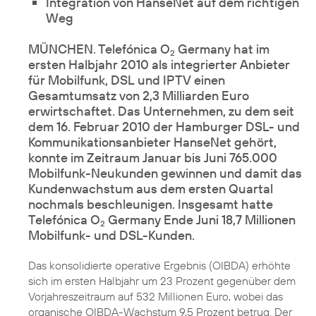
Integration von HanseNet auf dem richtigen
Weg
MÜNCHEN. Telefónica O
Germany hat im
2
ersten Halbjahr 2010 als integrierter Anbieter
für Mobilfunk, DSL und IPTV einen
Gesamtumsatz von 2,3 Milliarden Euro
erwirtschaftet. Das Unternehmen, zu dem seit
dem 16. Februar 2010 der Hamburger DSL- und
Kommunikationsanbieter HanseNet gehört,
konnte im Zeitraum Januar bis Juni 765.000
Mobilfunk-Neukunden gewinnen und damit das
Kundenwachstum aus dem ersten Quartal
nochmals beschleunigen. Insgesamt hatte
Telefónica O
Germany Ende Juni 18,7 Millionen
2
Mobilfunk- und DSL-Kunden.
Das konsolidierte operative Ergebnis (OIBDA) erhöhte
sich im ersten Halbjahr um 23 Prozent gegenüber dem
Vorjahreszeitraum auf 532 Millionen Euro, wobei das
organische OIBDA-Wachstum 9,5 Prozent betrug. Der