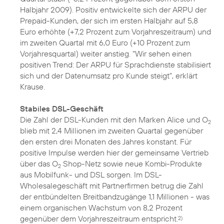
Halbjahr 2009). Positiv entwickelte sich der ARPU der
Prepaid-Kunden, der sich im ersten Halbjahr auf 5,8
Euro erhöhte (+7,2 Prozent zum Vorjahreszeitraum) und
im zweiten Quartal mit 6,0 Euro (+10 Prozent zum
Vorjahresquartal) weiter anstieg. "Wir sehen einen
positiven Trend: Der ARPU für Sprachdienste stabilisiert
sich und der Datenumsatz pro Kunde steigt", erklärt
Krause.
Stabiles DSL-Geschäft
Die Zahl der DSL-Kunden mit den Marken Alice und O
2
blieb mit 2,4 Millionen im zweiten Quartal gegenüber
den ersten drei Monaten des Jahres konstant. Für
positive Impulse werden hier der gemeinsame Vertrieb
über das O
Shop-Netz sowie neue Kombi-Produkte
2
aus Mobilfunk- und DSL sorgen. Im DSL-
Wholesalegeschäft mit Partnerfirmen betrug die Zahl
der entbündelten Breitbandzugänge 1,1 Millionen - was
einem organischen Wachstum von 8,2 Prozent
gegenüber dem Vorjahreszeitraum entspricht.
2)