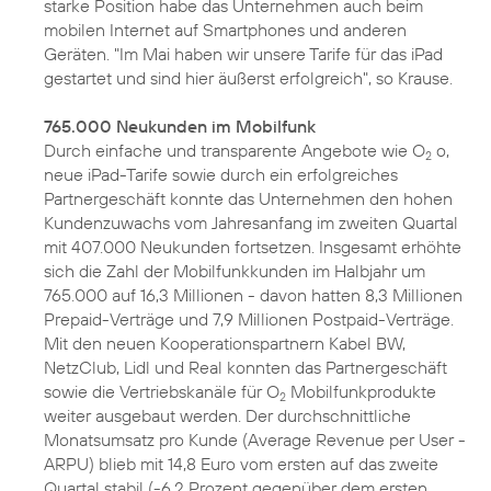
starke Position habe das Unternehmen auch beim
mobilen Internet auf Smartphones und anderen
Geräten. "Im Mai haben wir unsere Tarife für das iPad
gestartet und sind hier äußerst erfolgreich", so Krause.
765.000 Neukunden im Mobilfunk
Durch einfache und transparente Angebote wie O
o,
2
neue iPad-Tarife sowie durch ein erfolgreiches
Partnergeschäft konnte das Unternehmen den hohen
Kundenzuwachs vom Jahresanfang im zweiten Quartal
mit 407.000 Neukunden fortsetzen. Insgesamt erhöhte
sich die Zahl der Mobilfunkkunden im Halbjahr um
765.000 auf 16,3 Millionen - davon hatten 8,3 Millionen
Prepaid-Verträge und 7,9 Millionen Postpaid-Verträge.
Mit den neuen Kooperationspartnern Kabel BW,
NetzClub, Lidl und Real konnten das Partnergeschäft
sowie die Vertriebskanäle für O
Mobilfunkprodukte
2
weiter ausgebaut werden. Der durchschnittliche
Monatsumsatz pro Kunde (Average Revenue per User -
ARPU) blieb mit 14,8 Euro vom ersten auf das zweite
Quartal stabil (-6,2 Prozent gegenüber dem ersten