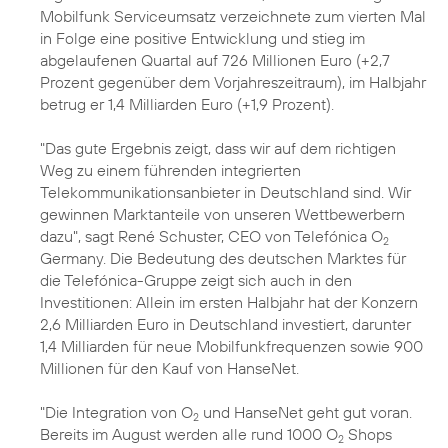
Mobilfunk Serviceumsatz verzeichnete zum vierten Mal
in Folge eine positive Entwicklung und stieg im
abgelaufenen Quartal auf 726 Millionen Euro (+2,7
Prozent gegenüber dem Vorjahreszeitraum), im Halbjahr
betrug er 1,4 Milliarden Euro (+1,9 Prozent).
"Das gute Ergebnis zeigt, dass wir auf dem richtigen
Weg zu einem führenden integrierten
Telekommunikationsanbieter in Deutschland sind. Wir
gewinnen Marktanteile von unseren Wettbewerbern
dazu", sagt
René Schuster
, CEO von Telefónica O
2
Germany. Die Bedeutung des deutschen Marktes für
die Telefónica-Gruppe zeigt sich auch in den
Investitionen: Allein im ersten Halbjahr hat der Konzern
2,6 Milliarden Euro in Deutschland investiert, darunter
1,4 Milliarden für neue Mobilfunkfrequenzen sowie 900
Millionen für den Kauf von HanseNet.
"Die Integration von O
und HanseNet geht gut voran.
2
Bereits im August werden alle rund 1000 O
Shops
2