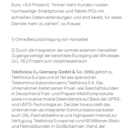
Euro, +5,4 Prozent). "Immer mehr Kunden nutzen
hochwertige Smartphones und Tablet-PCs mit
schnellen Datenverbindungen und sind bereit, für diese
Dienste mehr zu zahlen", so Krause.
1) Ohne Berücksichtigung von HanseNet
2) Durch die Integration der vormals externen HanseNet-
Zugänge beträgt der berichtete Rückgang der Wholesale
ULL -15,2 Prozent zum Vorjahreszeitraum
Telefónica O
Germany GmbH & Co. OHG
gehört zu
2
Telefónica Europe und ist Teil des spanischen
Telekommunikationskonzerns Telefónica S.A. Das
Unternehmen bietet seinen Privat- wie Geschäftskunden
in Deutschland Post- und Prepaid-Mobilfunkprodukte
sowie innovative mobile Datendienste auf Basis der GPRS-
und UMTS-Technologie an. Darüber hinaus stellt das
Unternehmen als integrierter Kommunikationsanbieter
auch DSL-Festnetztelefonie und Highspeed-Internet zur
Verfügung. Telefónica Europe hat rund 55 Millionen Mobil-
und Festnetzkunden in Großbritannien, Irland, der