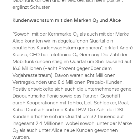
Mobilfunkkunden und entwickelt sich sehr positiv",
ergänzt Schuster.
Kundenwachstum mit den Marken O
und Alice
2
"Sowohl mit der Kernmarke O
als auch mit der Marke
2
Alice konnten wir im abgelaufenen Quartal ein
deutliches Kundenwachstum generieren", erklärt André
Krause, CFO bei Telefónica O
Germany. Die Zahl der
2
Mobilfunkkunden stieg im Quartal um 356 Tausend auf
16,6 Millionen (+acht Prozent gegenüber dem
Vorjahreszeitraum). Davon waren acht Millionen
Vertragskunden und 8,6 Millionen Prepaid-Kunden.
Positiv entwickelte sich auch die unternehmenseigene
Discountmarke Fonic sowie das Partner-Geschäft
durch Kooperationen mit Tchibo, Lidl, Schlecker, Real,
Kabel Deutschland und Kabel BW. Die Zahl der DSL-
Kunden erhöhte sich im Quartal um 32 Tausend auf
insgesamt 2,4 Millionen, wobei sowohl unter der Marke
O
als auch unter Alice neue Kunden gewonnen
2
wurden.