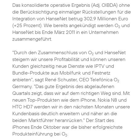
Das konsolidierte operative Ergebnis (Adj. OIBDA) ohne
die Berücksichtigung einmaliger Rückstellungen für die
Integration von HanseNet betrug 302,9 Millionen Euro
(+25 Prozent). Wie bereits angekündigt werden O
und
2
HanseNet bis Ende März 2011 in ein Unternehmen
zusammengeführt.
"Durch den Zusammenschluss von O
und HanseNet
2
steigern wir unsere Profitabilität und können unseren
Kunden gleichzeitig neue Dienste wie IPTV und
Bundle-Produkte aus Mobilfunk und Festnetz
anbieten", sagt René Schuster, CEO Telefónica O
2
Germany. "Das gute Ergebnis des abgelaufenen
Quartals zeigt, dass wir auf dem richtigen Weg sind. Mit
neuen Top-Produkten wie dem
iPhone
,
Nokia N8
und
HTC HD7
werden wir in den nächsten Monaten unsere
Kundenbasis deutlich erweitern und näher an die
beiden Marktführer heranrücken." Der Start des
iPhones Ende Oktober war die bisher erfolgreichste
Produkteinführung bei O
.
2