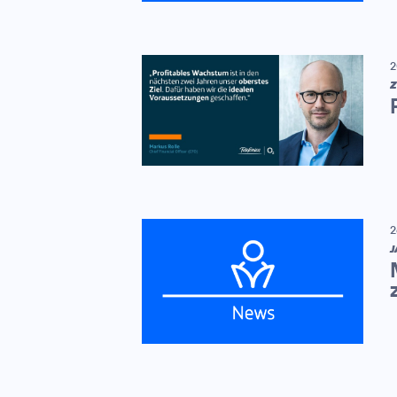
2
Z
2
J