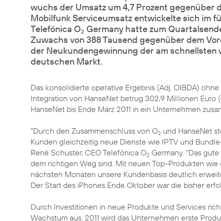
wuchs der Umsatz um 4,7 Prozent gegenüber 
Mobilfunk Serviceumsatz entwickelte sich im fün
Telefónica O
Germany hatte zum Quartalsende 1
2
Zuwachs von 388 Tausend gegenüber dem Vorq
der Neukundengewinnung der am schnellsten w
deutschen Markt.
Das konsolidierte operative Ergebnis (Adj. OIBDA) ohne
Integration von HanseNet betrug 302,9 Millionen Euro 
HanseNet bis Ende März 2011 in ein Unternehmen zus
"Durch den Zusammenschluss von O
und HanseNet ste
2
Kunden gleichzeitig neue Dienste wie IPTV und Bundle
René Schuster, CEO Telefónica O
Germany. "Das gute E
2
dem richtigen Weg sind. Mit neuen Top-Produkten wi
nächsten Monaten unsere Kundenbasis deutlich erweite
Der Start des iPhones Ende Oktober war die bisher erfo
Durch Investitionen in neue Produkte und Services rich
Wachstum aus. 2011 wird das Unternehmen erste Produkt