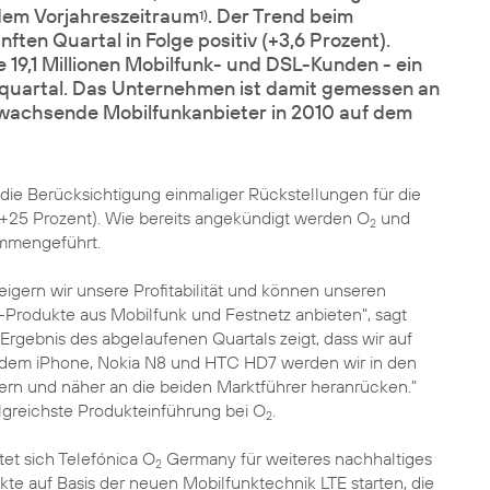
dem Vorjahreszeitraum
. Der Trend beim
1)
ften Quartal in Folge positiv (+3,6 Prozent).
9,1 Millionen Mobilfunk- und DSL-Kunden - ein
uartal. Das Unternehmen ist damit gemessen an
achsende Mobilfunkanbieter in 2010 auf dem
 die Berücksichtigung einmaliger Rückstellungen für die
(+25 Prozent). Wie bereits angekündigt werden O
und
2
ammengeführt.
igern wir unsere Profitabilität und können unseren
-Produkte aus Mobilfunk und Festnetz anbieten", sagt
rgebnis des abgelaufenen Quartals zeigt, dass wir auf
e dem
iPhone
,
Nokia N8
und
HTC HD7
werden wir in den
rn und näher an die beiden Marktführer heranrücken."
lgreichste Produkteinführung bei O
.
2
tet sich Telefónica O
Germany für weiteres nachhaltiges
2
e auf Basis der neuen Mobilfunktechnik LTE starten, die