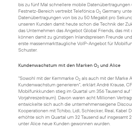
bis zu fünf Mal schnellere mobile Datenübertragungen 
Festnetz-Bereich vertreibt Telefónica O
Germany unter
2
Datenübertragungen von bis zu 50 Megabit pro Sekunde
unseren Kunden damit heute schon die Technik der Zukunf
das Unternehmen das Angebot Global Friends, das mit 
können damit zu günstigen Inlandspreisen Freunde und 
erste massenmarkttaugliche VoIP-Angebot für Mobilfunk
Schuster.
Kundenwachstum mit den Marken O
und Alice
2
"Sowohl mit der Kernmarke O
als auch mit der Marke A
2
Kundenwachstum generieren", erklärt André Krause, CF
Mobilfunkkunden stieg im Quartal um 356 Tausend auf 
Vorjahreszeitraum). Davon waren acht Millionen Vertra
entwickelte sich auch die unternehmenseigene Discou
Kooperationen mit Tchibo, Lidl, Schlecker, Real, Kabe
erhöhte sich im Quartal um 32 Tausend auf insgesamt 2
unter Alice neue Kunden gewonnen wurden.