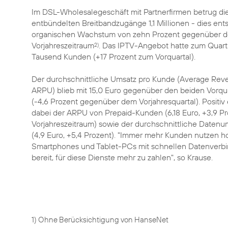
Im DSL-Wholesalegeschäft mit Partnerfirmen betrug die
entbündelten Breitbandzugänge 1,1 Millionen - dies ent
organischen Wachstum von zehn Prozent gegenüber 
Vorjahreszeitraum
. Das IPTV-Angebot hatte zum Quar
2)
Tausend Kunden (+17 Prozent zum Vorquartal).
Der durchschnittliche Umsatz pro Kunde (Average Rev
ARPU) blieb mit 15,0 Euro gegenüber den beiden Vorqu
(-4,6 Prozent gegenüber dem Vorjahresquartal). Positiv
dabei der ARPU von Prepaid-Kunden (6,18 Euro, +3,9 P
Vorjahreszeitraum) sowie der durchschnittliche Daten
(4,9 Euro, +5,4 Prozent). "Immer mehr Kunden nutzen 
Smartphones und Tablet-PCs mit schnellen Datenverb
bereit, für diese Dienste mehr zu zahlen", so Krause.
1) Ohne Berücksichtigung von HanseNet