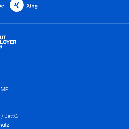
be
Xing
AMP
 / BattG
hutz