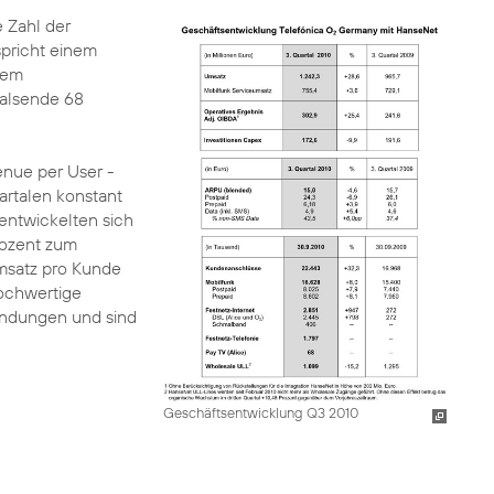
 Zahl der
spricht einem
dem
talsende 68
enue per User -
artalen konstant
 entwickelten sich
rozent zum
umsatz pro Kunde
hochwertige
indungen und sind
Geschäftsentwicklung Q3 2010