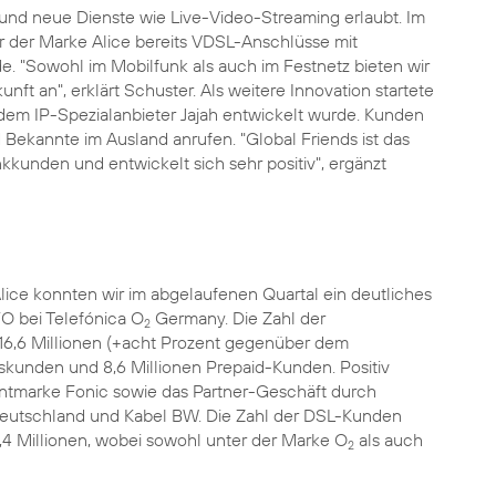
und neue Dienste wie Live-Video-Streaming erlaubt. Im
 der Marke Alice bereits VDSL-Anschlüsse mit
. "Sowohl im Mobilfunk als auch im Festnetz bieten wir
t an", erklärt Schuster. Als weitere Innovation startete
dem IP-Spezialanbieter Jajah entwickelt wurde. Kunden
Bekannte im Ausland anrufen. "Global Friends ist das
kunden und entwickelt sich sehr positiv", ergänzt
lice konnten wir im abgelaufenen Quartal ein deutliches
O bei Telefónica O
Germany. Die Zahl der
2
16,6 Millionen (+acht Prozent gegenüber dem
gskunden und 8,6 Millionen Prepaid-Kunden. Positiv
ntmarke Fonic sowie das Partner-Geschäft durch
l Deutschland und Kabel BW. Die Zahl der DSL-Kunden
,4 Millionen, wobei sowohl unter der Marke O
als auch
2