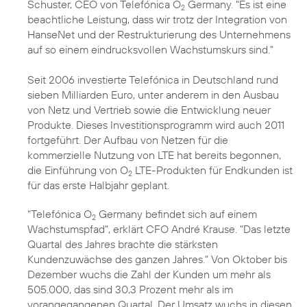
Schuster, CEO von Telefónica O
Germany. "Es ist eine
2
beachtliche Leistung, dass wir trotz der Integration von
HanseNet und der Restrukturierung des Unternehmens
auf so einem eindrucksvollen Wachstumskurs sind."
Seit 2006 investierte Telefónica in Deutschland rund
sieben Milliarden Euro, unter anderem in den Ausbau
von Netz und Vertrieb sowie die Entwicklung neuer
Produkte. Dieses Investitionsprogramm wird auch 2011
fortgeführt. Der Aufbau von Netzen für die
kommerzielle Nutzung von
LTE
hat bereits begonnen,
die Einführung von O
LTE-Produkten für Endkunden ist
2
für das erste Halbjahr geplant.
"Telefónica O
Germany befindet sich auf einem
2
Wachstumspfad", erklärt CFO André Krause. "Das letzte
Quartal des Jahres brachte die stärksten
Kundenzuwächse des ganzen Jahres." Von Oktober bis
Dezember wuchs die Zahl der Kunden um mehr als
505.000, das sind 30,3 Prozent mehr als im
vorangegangenen Quartal. Der Umsatz wuchs in diesen