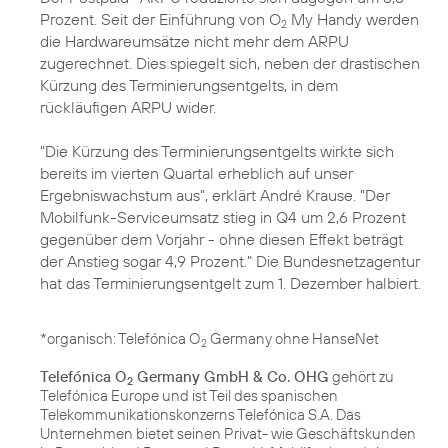
Prozent. Seit der Einführung von O
My Handy werden
2
die Hardwareumsätze nicht mehr dem ARPU
zugerechnet. Dies spiegelt sich, neben der drastischen
Kürzung des Terminierungsentgelts, in dem
rückläufigen ARPU wider.
"Die Kürzung des Terminierungsentgelts wirkte sich
bereits im vierten Quartal erheblich auf unser
Ergebniswachstum aus", erklärt André Krause. "Der
Mobilfunk-Serviceumsatz stieg in Q4 um 2,6 Prozent
gegenüber dem Vorjahr - ohne diesen Effekt beträgt
der Anstieg sogar 4,9 Prozent." Die Bundesnetzagentur
hat das Terminierungsentgelt zum 1. Dezember halbiert.
*organisch: Telefónica O
Germany ohne HanseNet
2
Telefónica O
Germany GmbH & Co. OHG
gehört zu
2
Telefónica Europe und ist Teil des spanischen
Telekommunikationskonzerns Telefónica S.A. Das
Unternehmen bietet seinen Privat- wie Geschäftskunden