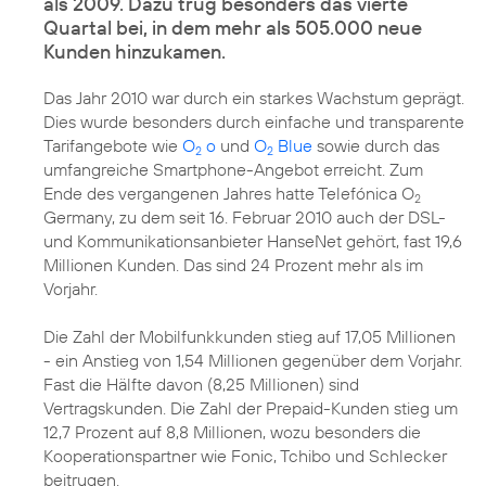
als 2009. Dazu trug besonders das vierte
Quartal bei, in dem mehr als 505.000 neue
Kunden hinzukamen.
Das Jahr 2010 war durch ein starkes Wachstum geprägt.
Dies wurde besonders durch einfache und transparente
Tarifangebote wie
O
o
und
O
Blue
sowie durch das
2
2
umfangreiche Smartphone-Angebot erreicht. Zum
Ende des vergangenen Jahres hatte Telefónica O
2
Germany, zu dem seit
16. Februar 2010
auch der DSL-
und Kommunikationsanbieter HanseNet gehört, fast 19,6
Millionen Kunden. Das sind 24 Prozent mehr als im
Vorjahr.
Die Zahl der Mobilfunkkunden stieg auf 17,05 Millionen
- ein Anstieg von 1,54 Millionen gegenüber dem Vorjahr.
Fast die Hälfte davon (8,25 Millionen) sind
Vertragskunden. Die Zahl der Prepaid-Kunden stieg um
12,7 Prozent auf 8,8 Millionen, wozu besonders die
Kooperationspartner wie Fonic, Tchibo und Schlecker
beitrugen.