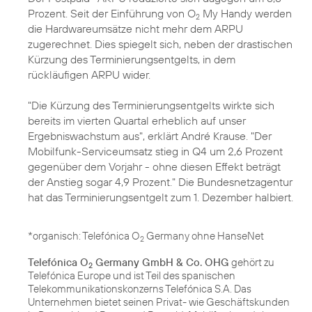
Prozent. Seit der Einführung von O
My Handy werden
2
die Hardwareumsätze nicht mehr dem ARPU
zugerechnet. Dies spiegelt sich, neben der drastischen
Kürzung des Terminierungsentgelts, in dem
rückläufigen ARPU wider.
"Die Kürzung des Terminierungsentgelts wirkte sich
bereits im vierten Quartal erheblich auf unser
Ergebniswachstum aus", erklärt André Krause. "Der
Mobilfunk-Serviceumsatz stieg in Q4 um 2,6 Prozent
gegenüber dem Vorjahr - ohne diesen Effekt beträgt
der Anstieg sogar 4,9 Prozent." Die Bundesnetzagentur
hat das Terminierungsentgelt zum 1. Dezember halbiert.
*organisch: Telefónica O
Germany ohne HanseNet
2
Telefónica O
Germany GmbH & Co. OHG
gehört zu
2
Telefónica Europe und ist Teil des spanischen
Telekommunikationskonzerns Telefónica S.A. Das
Unternehmen bietet seinen Privat- wie Geschäftskunden