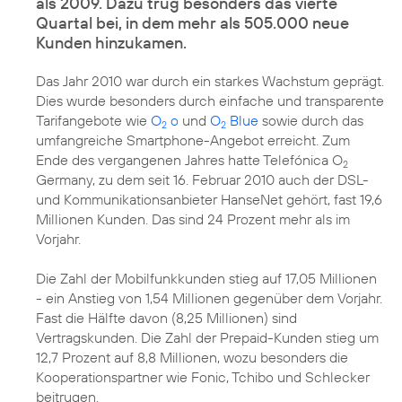
als 2009. Dazu trug besonders das vierte
Quartal bei, in dem mehr als 505.000 neue
Kunden hinzukamen.
Das Jahr 2010 war durch ein starkes Wachstum geprägt.
Dies wurde besonders durch einfache und transparente
Tarifangebote wie
O
o
und
O
Blue
sowie durch das
2
2
umfangreiche Smartphone-Angebot erreicht. Zum
Ende des vergangenen Jahres hatte Telefónica O
2
Germany, zu dem seit
16. Februar 2010
auch der DSL-
und Kommunikationsanbieter HanseNet gehört, fast 19,6
Millionen Kunden. Das sind 24 Prozent mehr als im
Vorjahr.
Die Zahl der Mobilfunkkunden stieg auf 17,05 Millionen
- ein Anstieg von 1,54 Millionen gegenüber dem Vorjahr.
Fast die Hälfte davon (8,25 Millionen) sind
Vertragskunden. Die Zahl der Prepaid-Kunden stieg um
12,7 Prozent auf 8,8 Millionen, wozu besonders die
Kooperationspartner wie Fonic, Tchibo und Schlecker
beitrugen.