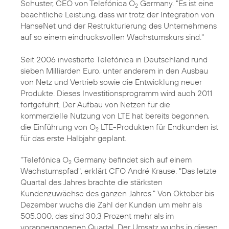
Schuster, CEO von Telefónica O
Germany. "Es ist eine
2
beachtliche Leistung, dass wir trotz der Integration von
HanseNet und der Restrukturierung des Unternehmens
auf so einem eindrucksvollen Wachstumskurs sind."
Seit 2006 investierte Telefónica in Deutschland rund
sieben Milliarden Euro, unter anderem in den Ausbau
von Netz und Vertrieb sowie die Entwicklung neuer
Produkte. Dieses Investitionsprogramm wird auch 2011
fortgeführt. Der Aufbau von Netzen für die
kommerzielle Nutzung von
LTE
hat bereits begonnen,
die Einführung von O
LTE-Produkten für Endkunden ist
2
für das erste Halbjahr geplant.
"Telefónica O
Germany befindet sich auf einem
2
Wachstumspfad", erklärt CFO André Krause. "Das letzte
Quartal des Jahres brachte die stärksten
Kundenzuwächse des ganzen Jahres." Von Oktober bis
Dezember wuchs die Zahl der Kunden um mehr als
505.000, das sind 30,3 Prozent mehr als im
vorangegangenen Quartal. Der Umsatz wuchs in diesen