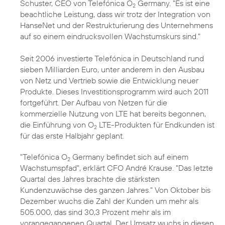
Schuster, CEO von Telefónica O
Germany. "Es ist eine
2
beachtliche Leistung, dass wir trotz der Integration von
HanseNet und der Restrukturierung des Unternehmens
auf so einem eindrucksvollen Wachstumskurs sind."
Seit 2006 investierte Telefónica in Deutschland rund
sieben Milliarden Euro, unter anderem in den Ausbau
von Netz und Vertrieb sowie die Entwicklung neuer
Produkte. Dieses Investitionsprogramm wird auch 2011
fortgeführt. Der Aufbau von Netzen für die
kommerzielle Nutzung von
LTE
hat bereits begonnen,
die Einführung von O
LTE-Produkten für Endkunden ist
2
für das erste Halbjahr geplant.
"Telefónica O
Germany befindet sich auf einem
2
Wachstumspfad", erklärt CFO André Krause. "Das letzte
Quartal des Jahres brachte die stärksten
Kundenzuwächse des ganzen Jahres." Von Oktober bis
Dezember wuchs die Zahl der Kunden um mehr als
505.000, das sind 30,3 Prozent mehr als im
vorangegangenen Quartal. Der Umsatz wuchs in diesen