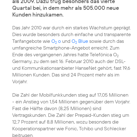
als 2009. Dazu trug besonders das vierte
Quartal bei, in dem mehr als 505.000 neue
Kunden hinzukamen.
Das Jahr 2010 war durch ein starkes Wachstum geprägt.
Dies wurde besonders durch einfache und transparente
Tarifangebote wie
O
o
und
O
Blue
sowie durch das
2
2
umfangreiche Smartphone-Angebot erreicht. Zum
Ende des vergangenen Jahres hatte Telefónica O
2
Germany, zu dem seit
16. Februar 2010
auch der DSL-
und Kommunikationsanbieter HanseNet gehört, fast 19,6
Millionen Kunden. Das sind 24 Prozent mehr als im
Vorjahr.
Die Zahl der Mobilfunkkunden stieg auf 17,05 Millionen
- ein Anstieg von 1,54 Millionen gegenüber dem Vorjahr.
Fast die Hälfte davon (8,25 Millionen) sind
Vertragskunden. Die Zahl der Prepaid-Kunden stieg um
12,7 Prozent auf 8,8 Millionen, wozu besonders die
Kooperationspartner wie Fonic, Tchibo und Schlecker
beitrugen.