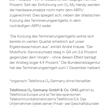
Prozent. Seit der Einführung von O
My Handy werden
2
die Hardwareumsätze nicht mehr dem ARPU
zugerechnet. Dies spiegelt sich, neben der drastischen
Kürzung des Terminierungsentgelts, in dem
rückläufigen ARPU wider.
"Die Kürzung des Terminierungsentgelts wirkte sich
bereits im vierten Quartal erheblich auf unser
Ergebniswachstum aus", erklärt André Krause. "Der
Mobilfunk-Serviceumsatz stieg in Q4 um 2,6 Prozent
gegenüber dem Vorjahr - ohne diesen Effekt beträgt
der Anstieg sogar 4,9 Prozent." Die Bundesnetzagentur
hat das Terminierungsentgelt zum 1. Dezember halbiert.
*organisch: Telefónica O
Germany ohne HanseNet
2
Telefónica O
Germany GmbH & Co. OHG
gehört zu
2
Telefónica Europe und ist Teil des spanischen
Telekommunikationskonzerns Telefónica S.A. Das
Unternehmen bietet seinen Privat- wie Geschäftskunden