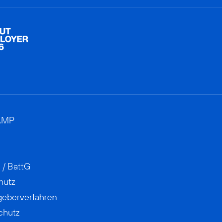
AMP
 / BattG
hutz
geberverfahren
chutz