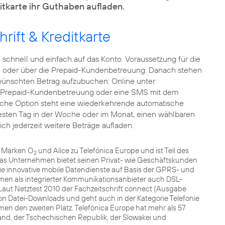
ditkarte ihr Guthaben aufladen.
rift & Kreditkarte
chnell und einfach auf das Konto. Voraussetzung für die
n
oder über die Prepaid-Kundenbetreuung. Danach stehen
ünschten Betrag aufzubuchen: Online unter
e Prepaid-Kundenbetreuung oder eine SMS mit dem
iche Option steht eine wiederkehrende automatische
festen Tag in der Woche oder im Monat, einen wählbaren
ich jederzeit weitere Beträge aufladen.
n Marken O
und Alice zu Telefónica Europe und ist Teil des
2
as Unternehmen bietet seinen Privat- wie Geschäftskunden
e innovative mobile Datendienste auf Basis der GPRS- und
men als integrierter Kommunikationsanbieter auch DSL-
Laut Netztest 2010 der Fachzeitschrift connect (Ausgabe
 von Datei-Downloads und geht auch in der Kategorie Telefonie
en den zweiten Platz. Telefónica Europe hat mehr als 57
land, der Tschechischen Republik, der Slowakei und