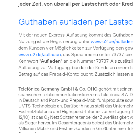
jeder Zeit, von überall per Lastschrift oder Kre
Guthaben aufladen per Lastsch
Mit der neuen Express-Aufladung kommt das Guthaben s
Nutzung ist die Registrierung unter
www.o2.de/auflade
dem Kunden vier Möglichkeiten zur Verfügung den gew
www.o2.de/aufladen
, das Sprachmenü unter 73737, di
Kennwort
"Aufladen"
an die Nummer 73737. Als zusätzl
Aufladung zur Verfügung, bei der der Kunde an einem 
Betrag auf das Prepaid-Konto bucht. Zusätzlich lassen s
Telefónica Germany GmbH & Co. OHG
gehört mit seine
spanischen Telekommunikationskonzerns Telefónica S.A. D
in Deutschland Post- und Prepaid-Mobilfunkprodukte sowi
UMTS-Technologie an. Darüber hinaus stellt das Unterneh
Festnetztelefonie und Highspeed-Internet zur Verfügung. 
12/10) ist das O
Netz Spitzenreiter bei der Zuverlässigkeit
2
als Sieger hervor. Im Gesamtergebnis belegt das Unternehm
Millionen Mobil- und Festnetzkunden in Großbritannien, Ir