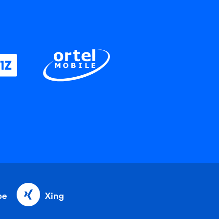
be
Xing