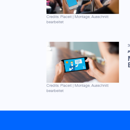
Credits: Placeit
|
Montage, Ausschnitt
bearbeitet
3
P
Credits: Placeit
|
Montage, Ausschnitt
bearbeitet