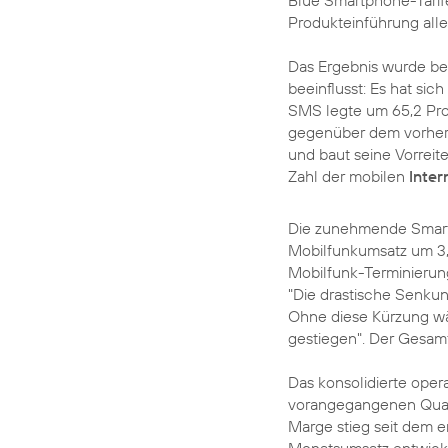
Blue Smartphone-Tarif
Produkteinführung alle
Das Ergebnis wurde b
beeinflusst: Es hat si
SMS legte um 65,2 Pro
gegenüber dem vorheri
und baut seine Vorreite
Zahl der mobilen
Inter
Die zunehmende Smar
Mobilfunkumsatz um 3,7
Mobilfunk-Terminierun
"Die drastische Senkun
Ohne diese Kürzung wä
gestiegen". Der Gesam
Das konsolidierte ope
vorangegangenen Quarta
Marge stieg seit dem e