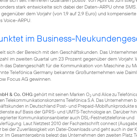
e sich seit mehreren Quartalen positiv: Von April bis Juni stieg
sonders stark entwickelte sich dabei der Daten-ARPU ohne SMS.
 gegenüber dem Vorjahr (von 1,9 auf 2,9 Euro) und kompensierte
s Voice-ARPU.
punktet im Business-Neukundenges
elt sich der Bereich mit den Geschäftskunden. Das Unternehme
zahl im zweiten Quartal um 23 Prozent gegenüber dem Vorjahr. 
uch das Datengeschäft für die Kommunikation von
Maschine zu M
konnte Telefónica Germany bekannte Großunternehmen wie
Daim
rrow Focus AG gewinnen.
GmbH & Co. OHG
gehört mit seinen Marken O
und Alice zu Telefóni
2
chen Telekommunikationskonzerns Telefónica S.A. Das Unternehmen b
chäftskunden in Deutschland Post- und Prepaid-Mobilfunkprodukte 
dienste auf Basis der GPRS- und UMTS-Technologie an. Darüber hina
tegrierter Kommunikationsanbieter auch DSL-Festnetztelefonie und
Verfügung. Laut Netztest 2010 der Fachzeitschrift connect (Ausgabe 
r bei der Zuverlässigkeit von Datei-Downloads und geht auch in der 
rvor. Im Gesamtergebnis belegt das Unternehmen den zweiten Platz. T