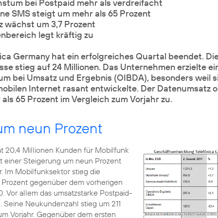
tum bei Postpaid mehr als verdreifacht
e SMS steigt um mehr als 65 Prozent
 wächst um 3,7 Prozent
bereich legt kräftig zu
a Germany hat ein erfolgreiches Quartal beendet. Die
e stieg auf 24 Millionen. Das Unternehmen erzielte ei
m bei Umsatz und Ergebnis (OIBDA), besonders weil s
obilen Internet rasant entwickelte. Der Datenumsatz 
als 65 Prozent im Vergleich zum Vorjahr zu.
um neun Prozent
t 20,4 Millionen Kunden für Mobilfunk
ht einer Steigerung um neun Prozent
 Im Mobilfunksektor stieg die
Prozent gegenüber dem vorherigen
00. Vor allem das umsatzstarke Postpaid-
. Seine Neukundenzahl stieg um 211
zum Vorjahr. Gegenüber dem ersten