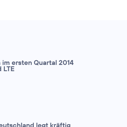
 im ersten Quartal 2014
d LTE
utschland legt kräftig