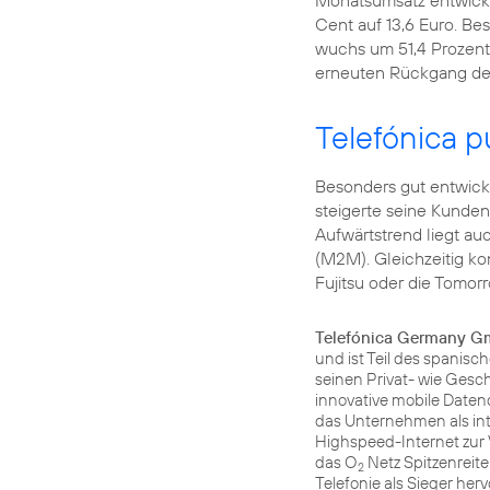
Monatsumsatz entwickelt
Cent auf 13,6 Euro. Be
wuchs um 51,4 Prozent
erneuten Rückgang de
Telefónica 
Besonders gut entwick
steigerte seine Kunden
Aufwärtstrend liegt a
(M2M). Gleichzeitig 
Fujitsu oder die Tomo
Telefónica Germany 
und ist Teil des spanis
seinen Privat- wie Ges
innovative mobile Daten
das Unternehmen als in
Highspeed-Internet zur 
das O
Netz Spitzenreite
2
Telefonie als Sieger he