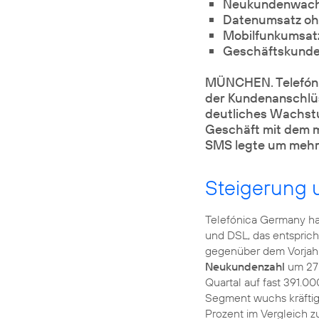
Neukundenwachs
Datenumsatz ohn
Mobilfunkumsatz
Geschäftskunden
MÜNCHEN. Telefónic
der Kundenanschlüss
deutliches Wachstu
Geschäft mit dem m
SMS legte um mehr 
Steigerung 
Telefónica Germany ha
und DSL, das entspric
gegenüber dem Vorjahr.
Neukundenzahl
um 27 
Quartal auf fast 391.0
Segment wuchs kräftig
Prozent im Vergleich 