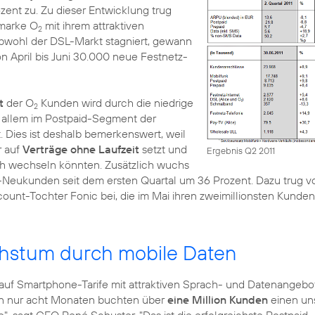
ozent zu. Zu dieser Entwicklung trug
nmarke O
mit ihrem attraktiven
2
Obwohl der DSL-Markt stagniert, gewann
 April bis Juni 30.000 neue Festnetz-
t
der O
Kunden wird durch die niedrige
2
 allem im Postpaid-Segment der
. Dies ist deshalb bemerkenswert, weil
r auf
Verträge ohne Laufzeit
setzt und
Ergebnis Q2 2011
h wechseln könnten. Zusätzlich wuchs
-Neukunden seit dem ersten Quartal um 36 Prozent. Dazu trug v
ount-Tochter Fonic bei, die im Mai ihren
zweimillionsten Kunden
hstum durch mobile Daten
l auf Smartphone-Tarife mit attraktiven Sprach- und Datenangebo
: In nur acht Monaten buchten über
eine Million Kunden
einen un