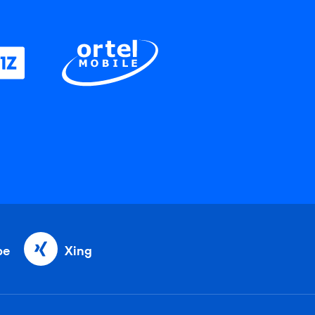
be
Xing