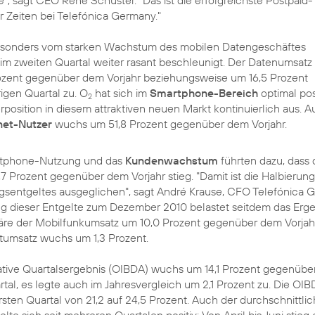
e", sagt CEO
René Schuster
. "Das ist die erfolgreichste Postpaid-
r Zeiten bei Telefónica Germany."
esonders vom starken Wachstum des mobilen Datengeschäftes
ch im zweiten Quartal weiter rasant beschleunigt. Der Datenumsat
zent gegenüber dem Vorjahr beziehungsweise um 16,5 Prozent
gen Quartal zu. O
hat sich im
Smartphone-Bereich
optimal posi
2
rposition in diesem attraktiven neuen Markt kontinuierlich aus. A
net-Nutzer
wuchs um 51,8 Prozent gegenüber dem Vorjahr.
tphone-Nutzung und das
Kundenwachstum
führten dazu, dass 
 Prozent gegenüber dem Vorjahr stieg. "Damit ist die Halbierun
gsentgeltes ausgeglichen", sagt
André Krause
, CFO Telefónica 
g dieser Entgelte zum Dezember 2010 belastet seitdem das Erge
re der Mobilfunkumsatz um 10,0 Prozent gegenüber dem Vorjah
tumsatz wuchs um 1,3 Prozent.
rative Quartalsergebnis (OIBDA) wuchs um 14,1 Prozent gegenüb
l, es legte auch im Jahresvergleich um 2,1 Prozent zu. Die OI
rsten Quartal von 21,2 auf 24,5 Prozent. Auch der durchschnittli