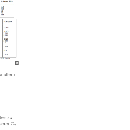
or allem
ten zu
serer O
2