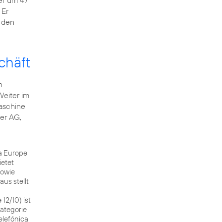
 er um 47
 Er
 den
chäft
n
Weiter im
aschine
ler AG
,
ca Europe
ietet
sowie
us stellt
12/10) ist
Kategorie
elefónica