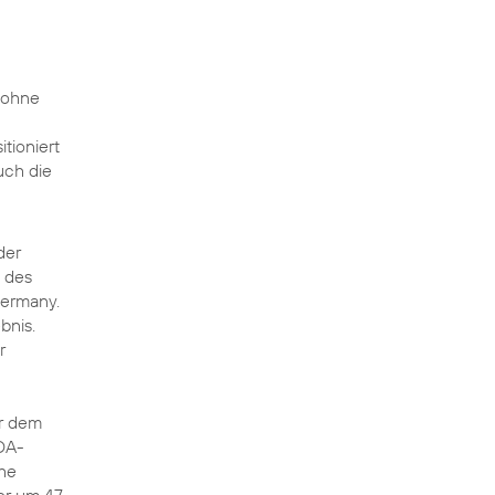
z ohne
tioniert
uch die
der
g des
Germany.
bnis.
r
er dem
BDA-
che