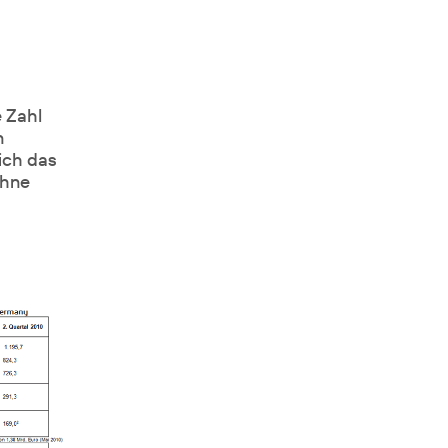
 Zahl
n
ich das
ohne