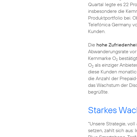
Quartal legte es 22 Pr
insbesondere die Ker
Produktportfolio bei. 
Telefónica Germany von
Kunden.
Die
hohe Zufriedenhei
Abwanderungsrate vor
Kernmarke O
bestätigt
2
O
als einziger Anbiete
2
diese Kunden monatlic
die Anzahl der Prepaid
das Wachstum der Disc
begrüßte.
Starkes Wac
"Unsere Strategie, vol
setzen, zahlt sich aus