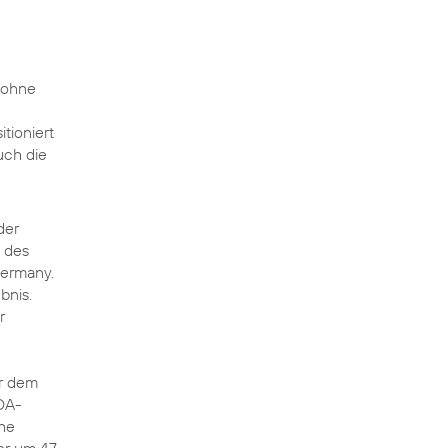
z ohne
tioniert
uch die
der
g des
Germany.
bnis.
r
er dem
BDA-
che