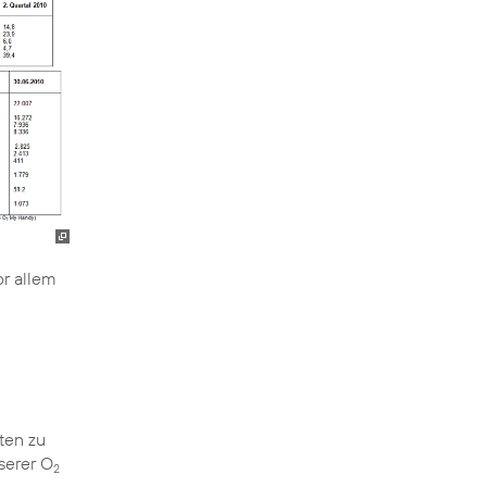
or allem
ten zu
serer O
2