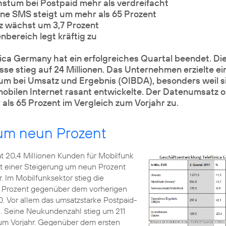
tum bei Postpaid mehr als verdreifacht
e SMS steigt um mehr als 65 Prozent
 wächst um 3,7 Prozent
bereich legt kräftig zu
a Germany hat ein erfolgreiches Quartal beendet. Die
e stieg auf 24 Millionen. Das Unternehmen erzielte ei
m bei Umsatz und Ergebnis (OIBDA), besonders weil s
obilen Internet rasant entwickelte. Der Datenumsatz 
als 65 Prozent im Vergleich zum Vorjahr zu.
um neun Prozent
t 20,4 Millionen Kunden für Mobilfunk
ht einer Steigerung um neun Prozent
 Im Mobilfunksektor stieg die
Prozent gegenüber dem vorherigen
00. Vor allem das umsatzstarke Postpaid-
. Seine Neukundenzahl stieg um 211
zum Vorjahr. Gegenüber dem ersten