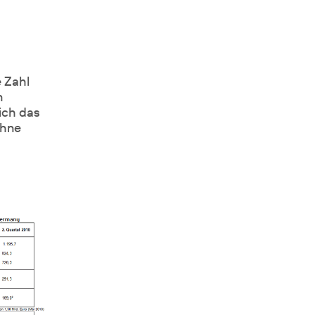
 Zahl
n
ich das
ohne