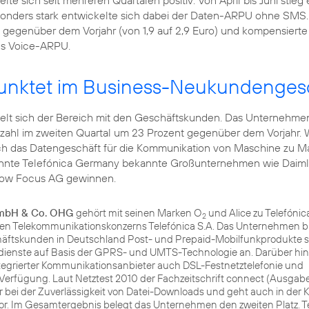
e sich seit mehreren Quartalen positiv: Von April bis Juni stieg
sonders stark entwickelte sich dabei der Daten-ARPU ohne SMS.
 gegenüber dem Vorjahr (von 1,9 auf 2,9 Euro) und kompensierte
s Voice-ARPU.
punktet im Business-Neukundenges
elt sich der Bereich mit den Geschäftskunden. Das Unternehme
zahl im zweiten Quartal um 23 Prozent gegenüber dem Vorjahr. 
uch das Datengeschäft für die Kommunikation von
Maschine zu M
konnte Telefónica Germany bekannte Großunternehmen wie
Daim
rrow Focus AG gewinnen.
GmbH & Co. OHG
gehört mit seinen Marken O
und Alice zu Telefóni
2
chen Telekommunikationskonzerns Telefónica S.A. Das Unternehmen b
chäftskunden in Deutschland Post- und Prepaid-Mobilfunkprodukte 
dienste auf Basis der GPRS- und UMTS-Technologie an. Darüber hina
tegrierter Kommunikationsanbieter auch DSL-Festnetztelefonie und
Verfügung. Laut Netztest 2010 der Fachzeitschrift connect (Ausgabe 
r bei der Zuverlässigkeit von Datei-Downloads und geht auch in der 
rvor. Im Gesamtergebnis belegt das Unternehmen den zweiten Platz. T