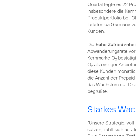
Quartal legte es 22 Pr
insbesondere die Ker
Produktportfolio bei. 
Telefónica Germany von
Kunden.
Die
hohe Zufriedenhei
Abwanderungsrate vor
Kernmarke O
bestätigt
2
O
als einziger Anbiete
2
diese Kunden monatlic
die Anzahl der Prepaid
das Wachstum der Disc
begrüßte.
Starkes Wac
"Unsere Strategie, vol
setzen, zahlt sich aus