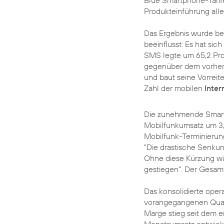
Blue Smartphone-Tarif
Produkteinführung alle
Das Ergebnis wurde b
beeinflusst: Es hat si
SMS legte um 65,2 Pro
gegenüber dem vorheri
und baut seine Vorreite
Zahl der mobilen
Inter
Die zunehmende Smar
Mobilfunkumsatz um 3,7
Mobilfunk-Terminierun
"Die drastische Senkun
Ohne diese Kürzung wä
gestiegen". Der Gesam
Das konsolidierte ope
vorangegangenen Quarta
Marge stieg seit dem e