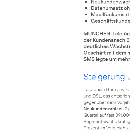
Neukundenwachs
Datenumsatz ohn
Mobilfunkumsatz
Geschäftskunden
MÜNCHEN. Telefónic
der Kundenanschlüss
deutliches Wachstu
Geschäft mit dem m
SMS legte um mehr 
Steigerung 
Telefónica Germany ha
und DSL, das entspric
gegenüber dem Vorjahr.
Neukundenzahl
um 27 
Quartal auf fast 391.0
Segment wuchs kräftig
Prozent im Vergleich 