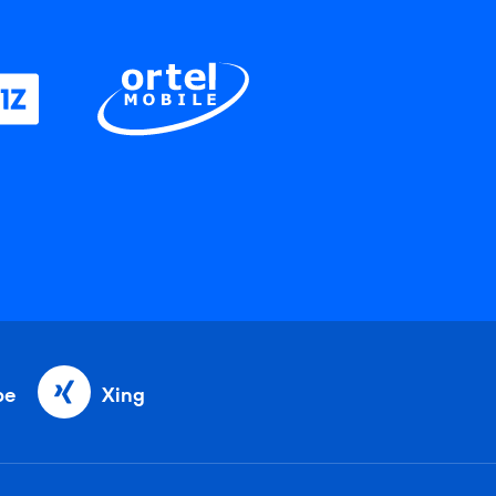
be
Xing