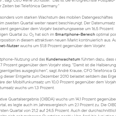
e", sagt CEO
René Schuster
. "Das ist die erfolgreichste Postpaid-
r Zeiten bei Telefónica Germany."
esonders vom starken Wachstum des mobilen Datengeschäftes
ch im zweiten Quartal weiter rasant beschleunigt. Der Datenumsat
zent gegenüber dem Vorjahr beziehungsweise um 16,5 Prozent
gen Quartal zu. O
hat sich im
Smartphone-Bereich
optimal posi
2
rposition in diesem attraktiven neuen Markt kontinuierlich aus. A
net-Nutzer
wuchs um 51,8 Prozent gegenüber dem Vorjahr.
tphone-Nutzung und das
Kundenwachstum
führten dazu, dass 
 Prozent gegenüber dem Vorjahr stieg. "Damit ist die Halbierun
gsentgeltes ausgeglichen", sagt
André Krause
, CFO Telefónica 
g dieser Entgelte zum Dezember 2010 belastet seitdem das Erge
re der Mobilfunkumsatz um 10,0 Prozent gegenüber dem Vorjah
tumsatz wuchs um 1,3 Prozent.
rative Quartalsergebnis (OIBDA) wuchs um 14,1 Prozent gegenüb
l, es legte auch im Jahresvergleich um 2,1 Prozent zu. Die OI
rsten Quartal von 21,2 auf 24,5 Prozent. Auch der durchschnittli