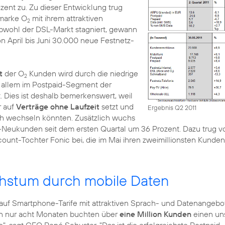
ozent zu. Zu dieser Entwicklung trug
nmarke O
mit ihrem attraktiven
2
Obwohl der DSL-Markt stagniert, gewann
 April bis Juni 30.000 neue Festnetz-
t
der O
Kunden wird durch die niedrige
2
 allem im Postpaid-Segment der
. Dies ist deshalb bemerkenswert, weil
r auf
Verträge ohne Laufzeit
setzt und
Ergebnis Q2 2011
h wechseln könnten. Zusätzlich wuchs
-Neukunden seit dem ersten Quartal um 36 Prozent. Dazu trug v
ount-Tochter Fonic bei, die im Mai ihren
zweimillionsten Kunden
hstum durch mobile Daten
l auf Smartphone-Tarife mit attraktiven Sprach- und Datenangebo
: In nur acht Monaten buchten über
eine Million Kunden
einen un