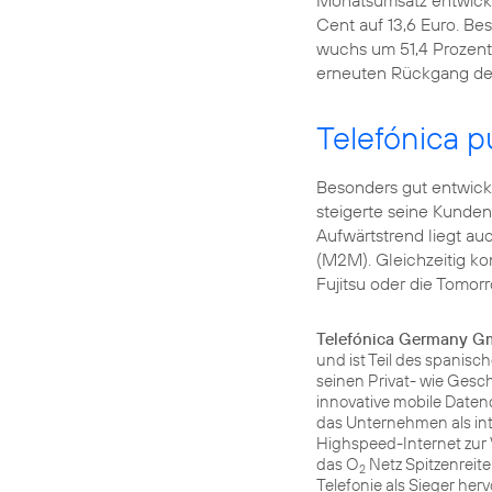
Monatsumsatz entwickelt
Cent auf 13,6 Euro. Be
wuchs um 51,4 Prozent
erneuten Rückgang de
Telefónica 
Besonders gut entwick
steigerte seine Kunden
Aufwärtstrend liegt a
(M2M). Gleichzeitig 
Fujitsu oder die Tomo
Telefónica Germany 
und ist Teil des spanis
seinen Privat- wie Ges
innovative mobile Daten
das Unternehmen als in
Highspeed-Internet zur 
das O
Netz Spitzenreite
2
Telefonie als Sieger he