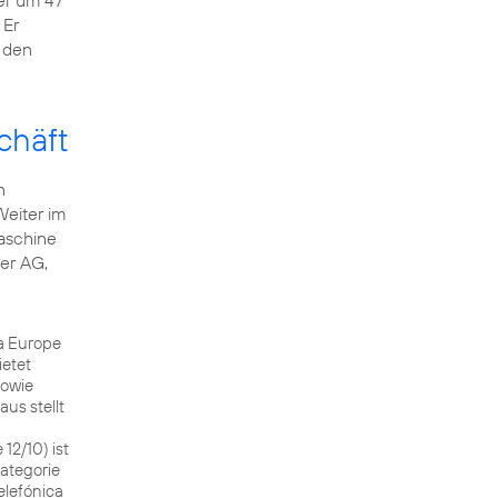
 er um 47
 Er
 den
chäft
n
Weiter im
aschine
ler AG
,
ca Europe
ietet
sowie
us stellt
12/10) ist
Kategorie
elefónica