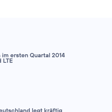
 im ersten Quartal 2014
d LTE
utschland legt kräftig