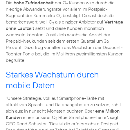
Die
hohe Zufriedenheit
der O
Kunden wird durch die
2
niedrige Abwanderungsrate vor allem im Postpaid-
Segment der Kernmarke O
bestätigt. Dies ist deshalb
2
bemerkenswert, weil O
als einziger Anbieter auf
Verträge
2
ohne Laufzeit
setzt und diese Kunden monatlich
wechseln könnten. Zusätzlich wuchs die Anzahl der
Prepaid-Neukunden seit dem ersten Quartal um 36
Prozent. Dazu trug vor allem das Wachstum der Discount-
Tochter Fonic bei, die im Mai ihren
zweimillionsten Kunden
begrüßte.
Starkes Wachstum durch
mobile Daten
"Unsere Strategie, voll auf Smartphone-Tarife mit
attraktiven Sprach- und Datenangeboten zu setzen, zahlt
sich aus: In nur acht Monaten buchten über
eine Million
Kunden
einen unserer O
Blue Smartphone-Tarife", sagt
2
CEO
René Schuster
. "Das ist die erfolgreichste Postpaid-