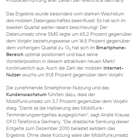
Produkteinführung aller Zeiten bei Telefónica Germany."
Das Ergebnis wurde besonders vom starken Wachstum
des mobilen Datengeschäftes beeinflusst: Es hat sich im
zweiten Quartal weiter rasant beschleunigt. Der
Datenumsatz ohne SMS legte um 65,2 Prozent gegenüber
dem Vorjahr beziehungsweise um 16,5 Prozent gegenüber
dem vorherigen Quartal zu. O
hat sich im
Smartphone-
2
Bereich
optimal positioniert und baut seine
Vorreiterposition in diesem attraktiven neuen Markt
kontinuierlich aus. Auch die Zahl der mobilen
Internet-
Nutzer
wuchs um 51,8 Prozent gegenüber dem Vorjahr.
Die zunehmende Smartphone-Nutzung und das
Kundenwachstum
führten dazu, dass der
Mobilfunkumsatz um 3,7 Prozent gegenüber dem Vorjahr
stieg. "Damit ist die Halbierung des Mobilfunk-
Terminierungsentgeltes ausgeglichen", sagt
André Krause
,
CFO Telefónica Germany. "Die drastische Senkung dieser
Entgelte zum Dezember 2010 belastet seitdem das
Ergebnis. Ohne diese Kürzung wäre der Mobilfunkumsatz