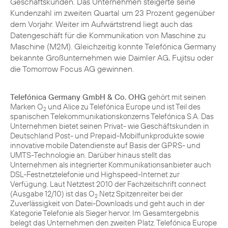
Geschäftskunden. Das Unternehmen steigerte seine
Kundenzahl im zweiten Quartal um 23 Prozent gegenüber
dem Vorjahr. Weiter im Aufwärtstrend liegt auch das
Datengeschäft für die Kommunikation von
Maschine zu
Maschine
(M2M). Gleichzeitig konnte Telefónica Germany
bekannte Großunternehmen wie
Daimler AG
, Fujitsu oder
die Tomorrow Focus AG gewinnen.
Telefónica Germany GmbH & Co. OHG
gehört mit seinen
Marken O
und Alice zu Telefónica Europe und ist Teil des
2
spanischen Telekommunikationskonzerns Telefónica S.A. Das
Unternehmen bietet seinen Privat- wie Geschäftskunden in
Deutschland Post- und Prepaid-Mobilfunkprodukte sowie
innovative mobile Datendienste auf Basis der GPRS- und
UMTS-Technologie an. Darüber hinaus stellt das
Unternehmen als integrierter Kommunikationsanbieter auch
DSL-Festnetztelefonie und Highspeed-Internet zur
Verfügung. Laut Netztest 2010 der Fachzeitschrift connect
(Ausgabe 12/10) ist das O
Netz Spitzenreiter bei der
2
Zuverlässigkeit von Datei-Downloads und geht auch in der
Kategorie Telefonie als Sieger hervor. Im Gesamtergebnis
belegt das Unternehmen den zweiten Platz. Telefónica Europe