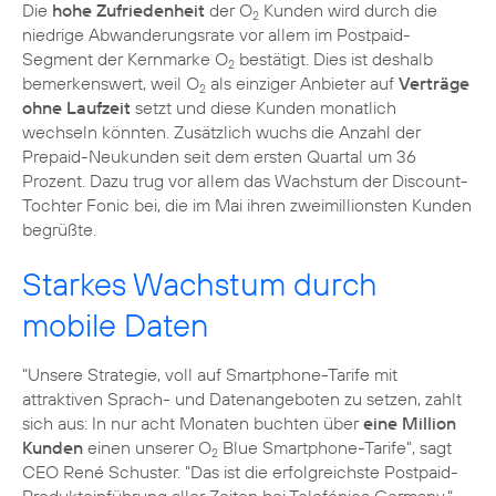
Die
hohe Zufriedenheit
der O
Kunden wird durch die
2
niedrige Abwanderungsrate vor allem im Postpaid-
Segment der Kernmarke O
bestätigt. Dies ist deshalb
2
bemerkenswert, weil O
als einziger Anbieter auf
Verträge
2
ohne Laufzeit
setzt und diese Kunden monatlich
wechseln könnten. Zusätzlich wuchs die Anzahl der
Prepaid-Neukunden seit dem ersten Quartal um 36
Prozent. Dazu trug vor allem das Wachstum der Discount-
Tochter Fonic bei, die im Mai ihren
zweimillionsten Kunden
begrüßte.
Starkes Wachstum durch
mobile Daten
"Unsere Strategie, voll auf Smartphone-Tarife mit
attraktiven Sprach- und Datenangeboten zu setzen, zahlt
sich aus: In nur acht Monaten buchten über
eine Million
Kunden
einen unserer O
Blue Smartphone-Tarife", sagt
2
CEO
René Schuster
. "Das ist die erfolgreichste Postpaid-