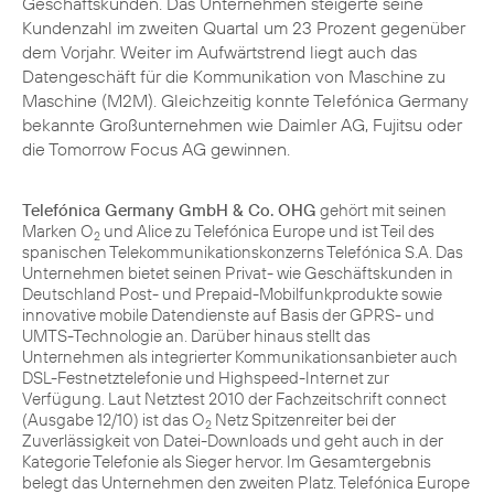
Geschäftskunden. Das Unternehmen steigerte seine
Kundenzahl im zweiten Quartal um 23 Prozent gegenüber
dem Vorjahr. Weiter im Aufwärtstrend liegt auch das
Datengeschäft für die Kommunikation von
Maschine zu
Maschine
(M2M). Gleichzeitig konnte Telefónica Germany
bekannte Großunternehmen wie
Daimler AG
, Fujitsu oder
die Tomorrow Focus AG gewinnen.
Telefónica Germany GmbH & Co. OHG
gehört mit seinen
Marken O
und Alice zu Telefónica Europe und ist Teil des
2
spanischen Telekommunikationskonzerns Telefónica S.A. Das
Unternehmen bietet seinen Privat- wie Geschäftskunden in
Deutschland Post- und Prepaid-Mobilfunkprodukte sowie
innovative mobile Datendienste auf Basis der GPRS- und
UMTS-Technologie an. Darüber hinaus stellt das
Unternehmen als integrierter Kommunikationsanbieter auch
DSL-Festnetztelefonie und Highspeed-Internet zur
Verfügung. Laut Netztest 2010 der Fachzeitschrift connect
(Ausgabe 12/10) ist das O
Netz Spitzenreiter bei der
2
Zuverlässigkeit von Datei-Downloads und geht auch in der
Kategorie Telefonie als Sieger hervor. Im Gesamtergebnis
belegt das Unternehmen den zweiten Platz. Telefónica Europe