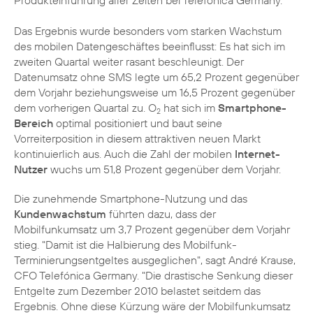
Produkteinführung aller Zeiten bei Telefónica Germany."
Das Ergebnis wurde besonders vom starken Wachstum
des mobilen Datengeschäftes beeinflusst: Es hat sich im
zweiten Quartal weiter rasant beschleunigt. Der
Datenumsatz ohne SMS legte um 65,2 Prozent gegenüber
dem Vorjahr beziehungsweise um 16,5 Prozent gegenüber
dem vorherigen Quartal zu. O
hat sich im
Smartphone-
2
Bereich
optimal positioniert und baut seine
Vorreiterposition in diesem attraktiven neuen Markt
kontinuierlich aus. Auch die Zahl der mobilen
Internet-
Nutzer
wuchs um 51,8 Prozent gegenüber dem Vorjahr.
Die zunehmende Smartphone-Nutzung und das
Kundenwachstum
führten dazu, dass der
Mobilfunkumsatz um 3,7 Prozent gegenüber dem Vorjahr
stieg. "Damit ist die Halbierung des Mobilfunk-
Terminierungsentgeltes ausgeglichen", sagt
André Krause
,
CFO Telefónica Germany. "Die drastische Senkung dieser
Entgelte zum Dezember 2010 belastet seitdem das
Ergebnis. Ohne diese Kürzung wäre der Mobilfunkumsatz