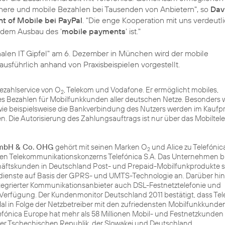
chere und mobile Bezahlen bei Tausenden von Anbietern", so
Dav
t of Mobile bei PayPal
. "Die enge Kooperation mit uns verdeutli
t dem Ausbau des '
mobile payments
' ist."
alen IT Gipfel" am 6. Dezember in München wird der mobile
ausführlich anhand von Praxisbeispielen vorgestellt.
Bezahlservice von O
, Telekom und Vodafone. Er ermöglicht mobiles,
2
es Bezahlen für Mobilfunkkunden aller deutschen Netze. Besonders w
ie beispielsweise die Bankverbindung des Nutzers werden im Kaufp
en. Die Autorisierung des Zahlungsauftrags ist nur über das Mobiltel
GmbH & Co. OHG
gehört mit seinen Marken O
und Alice zu Telefóni
2
chen Telekommunikationskonzerns Telefónica S.A. Das Unternehmen b
chäftskunden in Deutschland Post- und Prepaid-Mobilfunkprodukte 
dienste auf Basis der GPRS- und UMTS-Technologie an. Darüber hina
tegrierter Kommunikationsanbieter auch DSL-Festnetztelefonie und
Verfügung. Der Kundenmonitor Deutschland 2011 bestätigt, dass Tel
 in Folge der Netzbetreiber mit den zufriedensten Mobilfunkkunde
efónica Europe hat mehr als 58 Millionen Mobil- und Festnetzkunden 
 der Tschechischen Republik, der Slowakei und Deutschland.