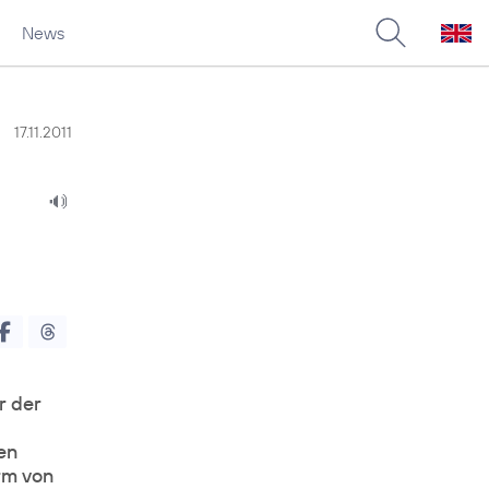
News
17.11.2011
r der
en
orm von