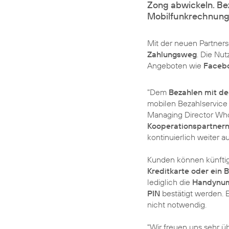
Zong abwickeln. Be
Mobilfunkrechnung
Mit der neuen Partner
Zahlungsweg
. Die Nu
Angeboten wie
Faceb
"Dem
Bezahlen mit d
mobilen Bezahlservice 
Managing Director Who
Kooperationspartner
kontinuierlich weiter au
Kunden können künftig 
Kreditkarte oder ein B
lediglich die
Handynu
PIN
bestätigt werden. 
nicht notwendig.
"Wir freuen uns sehr 