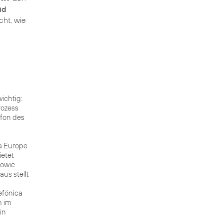
id
cht, wie
ichtig:
rozess
efon des
ca Europe
ietet
sowie
us stellt
efónica
n im
in