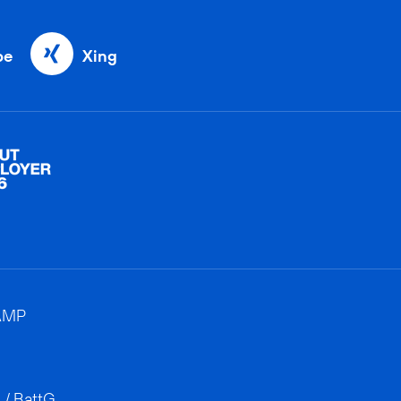
be
Xing
AMP
 / BattG