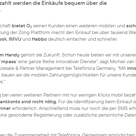
zahlt werden die Einkäufe bequem über die
.
schaft
bietet O
seinen Kunden einen weiteren mobilen und
sich
2
tzung der Zong Plattform macht den Einkauf bei über tausend W
ook
,
IMVU
und
Habbo
deutlich einfacher und schneller.
em Handy
gehört die Zukunft. Schon heute bieten wir mit unser
'
mpass
' eine ganze Reihe innovativer Dienste", sagt
Michiel van 
lesale & Partner Management bei Telefónica Germany. "Mit
inn
n
bauen wir die mobilen Zahlungsmöglichkeiten für unsere Kund
s."
bei vielen weiteren Partnern mit nur wenigen Klicks mobil beza
ankkonto sind nicht nötig.
Für die Identifizierung beim Einkauf is
mmer
erforderlich. Anschließend muss nur noch die per SMS erh
Eine gesonderte Registrierung oder zusätzliche persönliche Date
über die Zusammenarbeit mit Telefónica. Gemeinsam ermöglichen