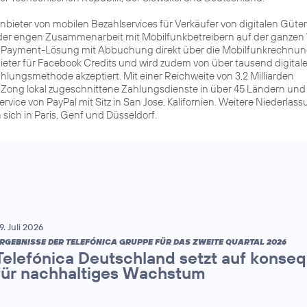
Anbieter von mobilen Bezahlservices für Verkäufer von digitalen Güte
 der engen Zusammenarbeit mit Mobilfunkbetreibern auf der ganzen
re Payment-Lösung mit Abbuchung direkt über die Mobilfunkrechnun
eter für Facebook Credits und wird zudem von über tausend digital
hlungsmethode akzeptiert. Mit einer Reichweite von 3,2 Milliarden
 Zong lokal zugeschnittene Zahlungsdienste in über 45 Ländern und
ervice von PayPal mit Sitz in San Jose, Kalifornien. Weitere Niederla
ich in Paris, Genf und Düsseldorf.
9. Juli 2026
RGEBNISSE DER TELEFÓNICA GRUPPE FÜR DAS ZWEITE QUARTAL 2026
Telefónica Deutschland setzt auf konse
für nachhaltiges Wachstum