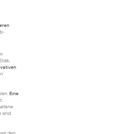
eren
eb-
em
Eldik
,
ovativen
en
hlen.
Eine
t
altene
n sind
 wir den