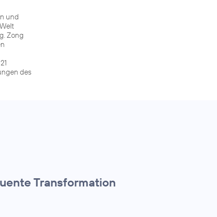
rn und
 Welt
g. Zong
en
 21
ssungen des
quente Transformation