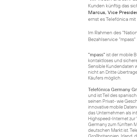
Kunden künftig das si
Marcus, Vice Presiden
ernst es Telefónica mi
Im Rahmen des "Nation
Bezahlservice "mpass" 
"mpass"
ist der mobile 
kontaktloses und sicher
Sensible Kundendaten w
nicht an Dritte übertrag
Käufers möglich.
Telefónica Germany 
und ist Teil des spanis
seinen Privat- wie Ges
innovative mobile Daten
das Unternehmen als in
Highspeed-Internet zur 
Germany zum fünften Mal
deutschen Markt ist. Tel
Großbritannien, Irland,