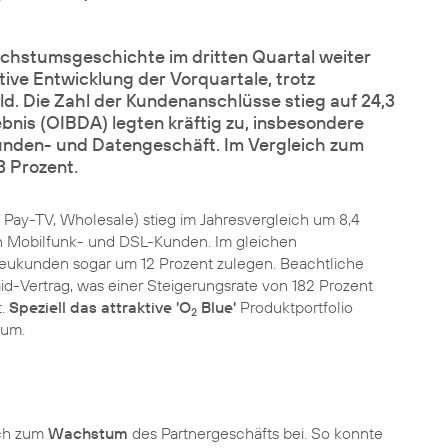
hstumsgeschichte im dritten Quartal weiter
tive Entwicklung der Vorquartale, trotz
. Die Zahl der Kundenanschlüsse stieg auf 24,3
bnis (OIBDA) legten kräftig zu, insbesondere
den- und Datengeschäft. Im Vergleich zum
 Prozent.
 Pay-TV, Wholesale) stieg im Jahresvergleich um 8,4
nen Mobilfunk- und DSL-Kunden. Im gleichen
Neukunden sogar um 12 Prozent zulegen. Beachtliche
d-Vertrag, was einer Steigerungsrate von 182 Prozent
t.
Speziell das attraktive 'O
Blue'
Produktportfolio
2
tum.
ich zum
Wachstum
des Partnergeschäfts bei. So konnte