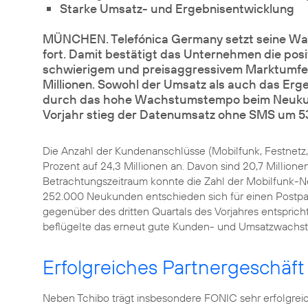
Starke Umsatz- und Ergebnisentwicklung
MÜNCHEN. Telefónica Germany setzt seine Wac
fort. Damit bestätigt das Unternehmen die posi
schwierigem und preisaggressivem Marktumfeld
Millionen. Sowohl der Umsatz als auch das Erge
durch das hohe Wachstumstempo beim Neukun
Vorjahr stieg der Datenumsatz ohne SMS um 53
Die Anzahl der Kundenanschlüsse (Mobilfunk, Festnetz,
Prozent auf 24,3 Millionen an. Davon sind 20,7 Millio
Betrachtungszeitraum konnte die Zahl der Mobilfunk-
252.000 Neukunden entschieden sich für einen Postpai
gegenüber des dritten Quartals des Vorjahres entsprich
beflügelte das erneut gute Kunden- und Umsatzwachs
Erfolgreiches Partnergeschäft
Neben Tchibo trägt insbesondere FONIC sehr erfolgre