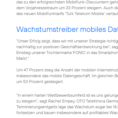
das zu den erfolgreichsten Mobilfunk-Discountern g
dem Vorjahreszeitraum um 33 Prozent steigern. Auch d
des neuen Mobilfunktarifs
'Türk Telekom Mobile'
verläuf
Wachstumstreiber mobiles Da
"Unser Erfolg zeigt, dass wir mit unserer Strategie richt
nachhaltig zur positiven Geschäftsentwicklung bei", sa
Einstieg unserer Tochtermarke FONIC in das Smartphon
Markt."
Um 47 Prozent stieg die Anzahl der mobilen Internetnut
insbesondere das mobile Datengeschäft. Im gleichen 
um 53 Prozent gesteigert.
"In einem harten Wettbewerbsumfeld ist es uns gelung
zu steigern", sagt
Rachel Empey
, CFO Telefónica Germ
Terminierungsentgelts läge das Wachstum sogar bei 14,
fortsetzen und bauen insbesondere auf profitables Wac