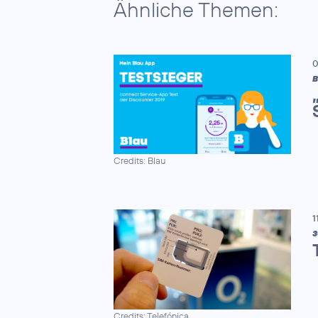
Ähnliche Themen:
0
B
Credits: Blau
1
3
Credits: Telefónica