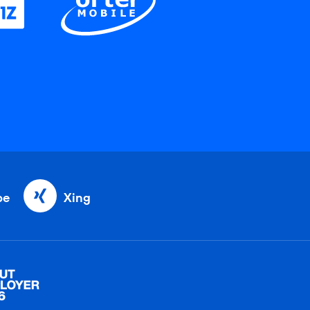
be
Xing