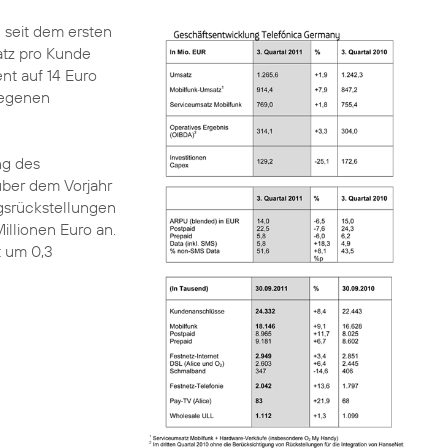
 seit dem ersten
atz pro Kunde
nt auf 14 Euro
tiegenen
ng des
über dem Vorjahr
gsrückstellungen
illionen Euro an.
t um 0,3