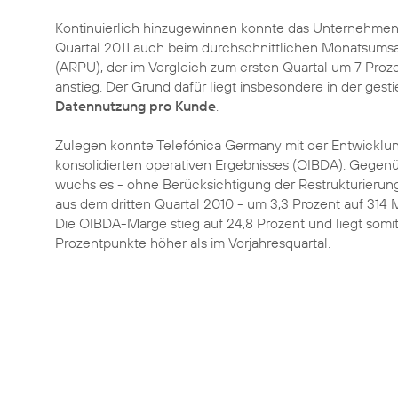
Kontinuierlich hinzugewinnen konnte das Unternehmen
Quartal 2011 auch beim durchschnittlichen Monatsums
(ARPU), der im Vergleich zum ersten Quartal um 7 Proze
anstieg. Der Grund dafür liegt insbesondere in der ges
Datennutzung pro Kunde
.
Zulegen konnte Telefónica Germany mit der Entwicklu
konsolidierten operativen Ergebnisses (OIBDA). Gegen
wuchs es - ohne Berücksichtigung der Restrukturierun
aus dem dritten Quartal 2010 - um 3,3 Prozent auf 314 M
Die OIBDA-Marge stieg auf 24,8 Prozent und liegt somi
Prozentpunkte höher als im Vorjahresquartal.