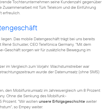
ehörende Tochterunternehmen seine Kundenzahl gegenüber
ie Zusammenarbeit mit Türk Telekom und die Einführung
t erfreulich.
tengeschäft
ig liegen. Das mobile Datengeschäft trägt bei uns bereits
gt
René Schuster
, CEO Telefónica Germany. "Mit dem
e-Geschäft sorgen wir für zusätzliche Bewegung im
zer im Vergleich zum Vorjahr. Wachstumstreiber war
Betrachtungszeitraum wurde der Datenumsatz (ohne SMS)
en, den Mobilfunkumsatz im Jahresvergleich um 8 Prozent
any. Ohne die Senkung des Mobilfunk-
5 Prozent. "Wir wollen
unsere Erfolgsgeschichte
weiter
hstum", so Empey weiter.