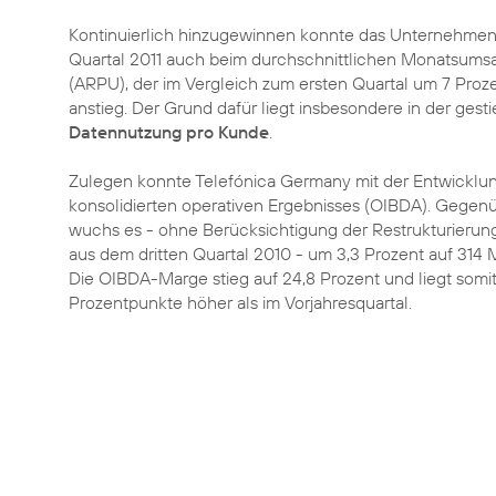
Kontinuierlich hinzugewinnen konnte das Unternehmen
Quartal 2011 auch beim durchschnittlichen Monatsums
(ARPU), der im Vergleich zum ersten Quartal um 7 Proze
anstieg. Der Grund dafür liegt insbesondere in der ges
Datennutzung pro Kunde
.
Zulegen konnte Telefónica Germany mit der Entwicklu
konsolidierten operativen Ergebnisses (OIBDA). Gegen
wuchs es - ohne Berücksichtigung der Restrukturierun
aus dem dritten Quartal 2010 - um 3,3 Prozent auf 314 M
Die OIBDA-Marge stieg auf 24,8 Prozent und liegt somi
Prozentpunkte höher als im Vorjahresquartal.