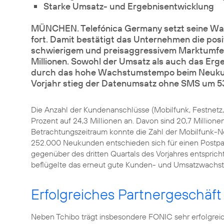
Starke Umsatz- und Ergebnisentwicklung
MÜNCHEN. Telefónica Germany setzt seine Wac
fort. Damit bestätigt das Unternehmen die posi
schwierigem und preisaggressivem Marktumfeld
Millionen. Sowohl der Umsatz als auch das Erge
durch das hohe Wachstumstempo beim Neukun
Vorjahr stieg der Datenumsatz ohne SMS um 53
Die Anzahl der Kundenanschlüsse (Mobilfunk, Festnetz,
Prozent auf 24,3 Millionen an. Davon sind 20,7 Millio
Betrachtungszeitraum konnte die Zahl der Mobilfunk-
252.000 Neukunden entschieden sich für einen Postpai
gegenüber des dritten Quartals des Vorjahres entsprich
beflügelte das erneut gute Kunden- und Umsatzwachs
Erfolgreiches Partnergeschäft
Neben Tchibo trägt insbesondere FONIC sehr erfolgre