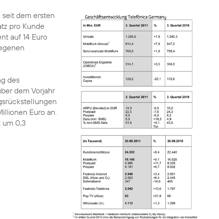
 seit dem ersten
atz pro Kunde
nt auf 14 Euro
tiegenen
ng des
über dem Vorjahr
gsrückstellungen
illionen Euro an.
t um 0,3