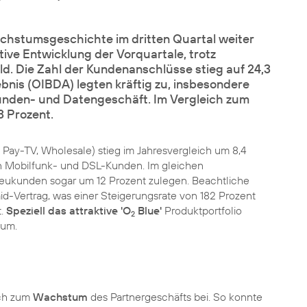
hstumsgeschichte im dritten Quartal weiter
tive Entwicklung der Vorquartale, trotz
. Die Zahl der Kundenanschlüsse stieg auf 24,3
bnis (OIBDA) legten kräftig zu, insbesondere
den- und Datengeschäft. Im Vergleich zum
 Prozent.
 Pay-TV, Wholesale) stieg im Jahresvergleich um 8,4
nen Mobilfunk- und DSL-Kunden. Im gleichen
Neukunden sogar um 12 Prozent zulegen. Beachtliche
d-Vertrag, was einer Steigerungsrate von 182 Prozent
t.
Speziell das attraktive 'O
Blue'
Produktportfolio
2
tum.
ich zum
Wachstum
des Partnergeschäfts bei. So konnte