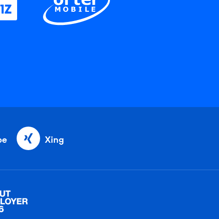
be
Xing