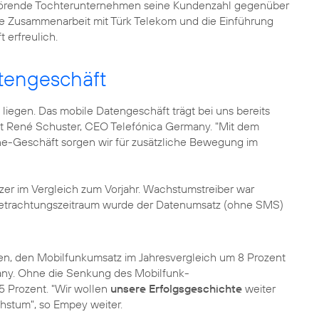
ehörende Tochterunternehmen seine Kundenzahl gegenüber
ie Zusammenarbeit mit Türk Telekom und die Einführung
t erfreulich.
tengeschäft
ig liegen. Das mobile Datengeschäft trägt bei uns bereits
gt
René Schuster
, CEO Telefónica Germany. "Mit dem
e-Geschäft sorgen wir für zusätzliche Bewegung im
zer im Vergleich zum Vorjahr. Wachstumstreiber war
Betrachtungszeitraum wurde der Datenumsatz (ohne SMS)
en, den Mobilfunkumsatz im Jahresvergleich um 8 Prozent
any. Ohne die Senkung des Mobilfunk-
5 Prozent. "Wir wollen
unsere Erfolgsgeschichte
weiter
hstum", so Empey weiter.