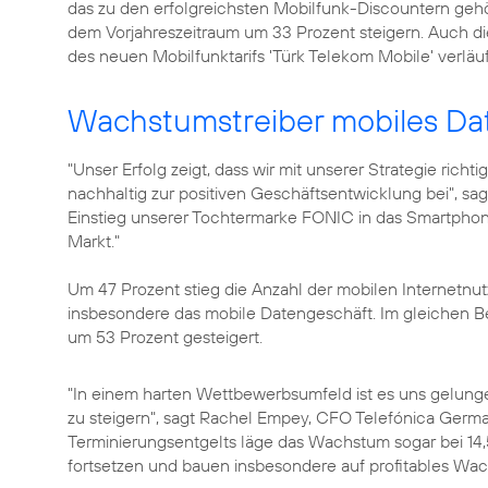
das zu den erfolgreichsten Mobilfunk-Discountern g
dem Vorjahreszeitraum um 33 Prozent steigern. Auch d
des neuen Mobilfunktarifs
'Türk Telekom Mobile'
verläuf
Wachstumstreiber mobiles Da
"Unser Erfolg zeigt, dass wir mit unserer Strategie richt
nachhaltig zur positiven Geschäftsentwicklung bei", sa
Einstieg unserer Tochtermarke FONIC in das Smartphon
Markt."
Um 47 Prozent stieg die Anzahl der mobilen Internetnut
insbesondere das mobile Datengeschäft. Im gleichen 
um 53 Prozent gesteigert.
"In einem harten Wettbewerbsumfeld ist es uns gelung
zu steigern", sagt
Rachel Empey
, CFO Telefónica Germ
Terminierungsentgelts läge das Wachstum sogar bei 14,
fortsetzen und bauen insbesondere auf profitables Wac