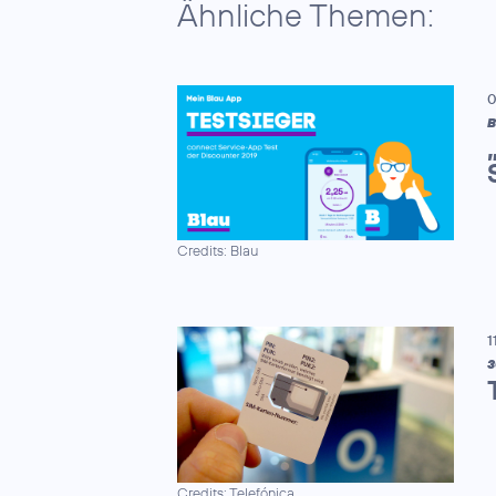
Ähnliche Themen:
0
B
Credits: Blau
1
3
Credits: Telefónica