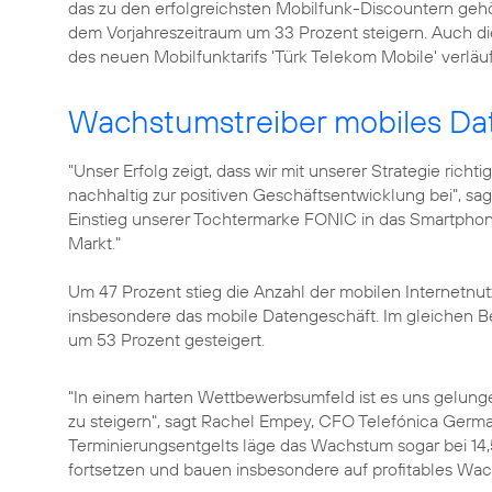
das zu den erfolgreichsten Mobilfunk-Discountern g
dem Vorjahreszeitraum um 33 Prozent steigern. Auch d
des neuen Mobilfunktarifs
'Türk Telekom Mobile'
verläuf
Wachstumstreiber mobiles Da
"Unser Erfolg zeigt, dass wir mit unserer Strategie richt
nachhaltig zur positiven Geschäftsentwicklung bei", sa
Einstieg unserer Tochtermarke FONIC in das Smartphon
Markt."
Um 47 Prozent stieg die Anzahl der mobilen Internetnut
insbesondere das mobile Datengeschäft. Im gleichen 
um 53 Prozent gesteigert.
"In einem harten Wettbewerbsumfeld ist es uns gelung
zu steigern", sagt
Rachel Empey
, CFO Telefónica Germ
Terminierungsentgelts läge das Wachstum sogar bei 14,
fortsetzen und bauen insbesondere auf profitables Wac