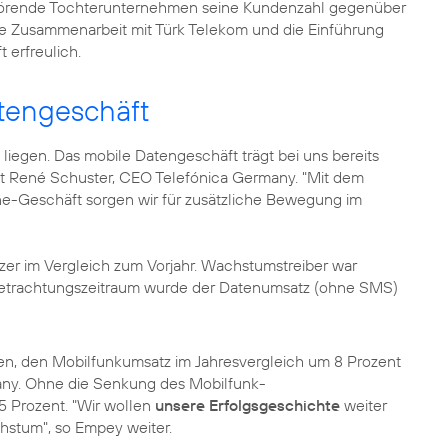
ehörende Tochterunternehmen seine Kundenzahl gegenüber
ie Zusammenarbeit mit Türk Telekom und die Einführung
t erfreulich.
tengeschäft
ig liegen. Das mobile Datengeschäft trägt bei uns bereits
gt
René Schuster
, CEO Telefónica Germany. "Mit dem
e-Geschäft sorgen wir für zusätzliche Bewegung im
zer im Vergleich zum Vorjahr. Wachstumstreiber war
Betrachtungszeitraum wurde der Datenumsatz (ohne SMS)
en, den Mobilfunkumsatz im Jahresvergleich um 8 Prozent
any. Ohne die Senkung des Mobilfunk-
5 Prozent. "Wir wollen
unsere Erfolgsgeschichte
weiter
hstum", so Empey weiter.