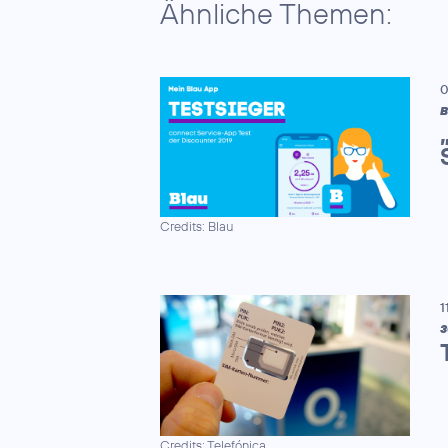
Ähnliche Themen:
0
B
Credits: Blau
1
3
Credits: Telefónica