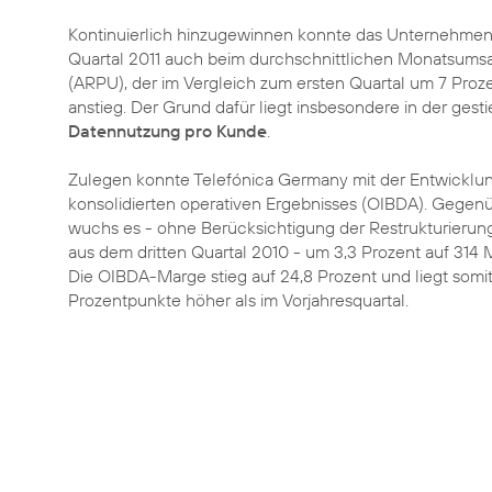
Kontinuierlich hinzugewinnen konnte das Unternehmen
Quartal 2011 auch beim durchschnittlichen Monatsums
(ARPU), der im Vergleich zum ersten Quartal um 7 Proze
anstieg. Der Grund dafür liegt insbesondere in der ges
Datennutzung pro Kunde
.
Zulegen konnte Telefónica Germany mit der Entwicklu
konsolidierten operativen Ergebnisses (OIBDA). Gegen
wuchs es - ohne Berücksichtigung der Restrukturierun
aus dem dritten Quartal 2010 - um 3,3 Prozent auf 314 M
Die OIBDA-Marge stieg auf 24,8 Prozent und liegt somi
Prozentpunkte höher als im Vorjahresquartal.