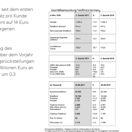
 seit dem ersten
atz pro Kunde
nt auf 14 Euro
tiegenen
ng des
über dem Vorjahr
gsrückstellungen
illionen Euro an.
t um 0,3