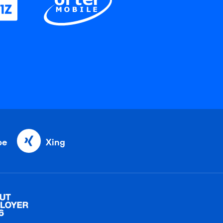
be
Xing