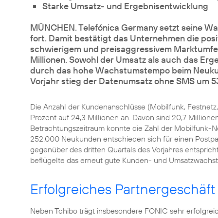
Starke Umsatz- und Ergebnisentwicklung
MÜNCHEN. Telefónica Germany setzt seine Wac
fort. Damit bestätigt das Unternehmen die posi
schwierigem und preisaggressivem Marktumfeld
Millionen. Sowohl der Umsatz als auch das Erge
durch das hohe Wachstumstempo beim Neukun
Vorjahr stieg der Datenumsatz ohne SMS um 53
Die Anzahl der Kundenanschlüsse (Mobilfunk, Festnetz,
Prozent auf 24,3 Millionen an. Davon sind 20,7 Millio
Betrachtungszeitraum konnte die Zahl der Mobilfunk-
252.000 Neukunden entschieden sich für einen Postpai
gegenüber des dritten Quartals des Vorjahres entsprich
beflügelte das erneut gute Kunden- und Umsatzwachs
Erfolgreiches Partnergeschäft
Neben Tchibo trägt insbesondere FONIC sehr erfolgre