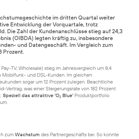
hstumsgeschichte im dritten Quartal weiter
tive Entwicklung der Vorquartale, trotz
. Die Zahl der Kundenanschlüsse stieg auf 24,3
bnis (OIBDA) legten kräftig zu, insbesondere
den- und Datengeschäft. Im Vergleich zum
 Prozent.
 Pay-TV, Wholesale) stieg im Jahresvergleich um 8,4
nen Mobilfunk- und DSL-Kunden. Im gleichen
Neukunden sogar um 12 Prozent zulegen. Beachtliche
d-Vertrag, was einer Steigerungsrate von 182 Prozent
t.
Speziell das attraktive 'O
Blue'
Produktportfolio
2
tum.
ich zum
Wachstum
des Partnergeschäfts bei. So konnte