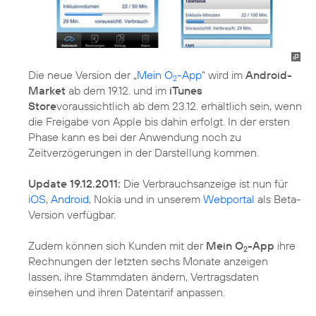
Die neue Version der „
Mein O
-App
“ wird im
Android-
2
Market
ab dem 19.12. und im
iTunes
Store
voraussichtlich ab dem 23.12. erhältlich sein, wenn
die Freigabe von Apple bis dahin erfolgt. In der ersten
Phase kann es bei der Anwendung noch zu
Zeitverzögerungen in der Darstellung kommen.
Update 19.12.2011:
Die Verbrauchsanzeige ist nun für
iOS
,
Android
, Nokia und in unserem
Webportal
als Beta-
Version verfügbar.
Zudem können sich Kunden mit der
Mein O
-App
ihre
2
Rechnungen der letzten sechs Monate anzeigen
lassen, ihre Stammdaten ändern, Vertragsdaten
einsehen und ihren Datentarif anpassen.