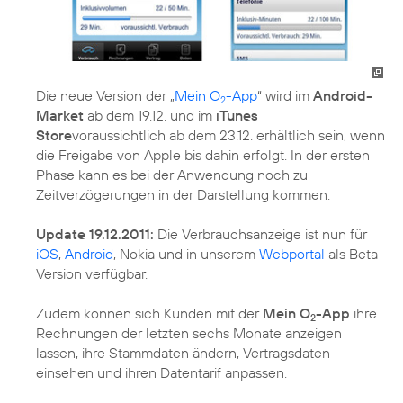
Die neue Version der „
Mein O
-App
“ wird im
Android-
2
Market
ab dem 19.12. und im
iTunes
Store
voraussichtlich ab dem 23.12. erhältlich sein, wenn
die Freigabe von Apple bis dahin erfolgt. In der ersten
Phase kann es bei der Anwendung noch zu
Zeitverzögerungen in der Darstellung kommen.
Update 19.12.2011:
Die Verbrauchsanzeige ist nun für
iOS
,
Android
, Nokia und in unserem
Webportal
als Beta-
Version verfügbar.
Zudem können sich Kunden mit der
Mein O
-App
ihre
2
Rechnungen der letzten sechs Monate anzeigen
lassen, ihre Stammdaten ändern, Vertragsdaten
einsehen und ihren Datentarif anpassen.