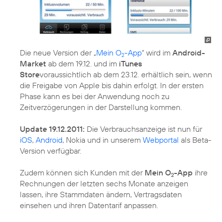
Die neue Version der „
Mein O
-App
“ wird im
Android-
2
Market
ab dem 19.12. und im
iTunes
Store
voraussichtlich ab dem 23.12. erhältlich sein, wenn
die Freigabe von Apple bis dahin erfolgt. In der ersten
Phase kann es bei der Anwendung noch zu
Zeitverzögerungen in der Darstellung kommen.
Update 19.12.2011:
Die Verbrauchsanzeige ist nun für
iOS
,
Android
, Nokia und in unserem
Webportal
als Beta-
Version verfügbar.
Zudem können sich Kunden mit der
Mein O
-App
ihre
2
Rechnungen der letzten sechs Monate anzeigen
lassen, ihre Stammdaten ändern, Vertragsdaten
einsehen und ihren Datentarif anpassen.