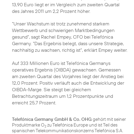
13,90 Euro liegt er im Vergleich zum zweiten Quartal
des
Jahres 2011
um 2,2 Prozent höher.
"Unser Wachstum ist trotz zunehmend starkem
Wettbewerb und schwierigen Marktbedingungen
gesund", sagt
Rachel Empey
, CFO bei Telefónica
Germany. "Das Ergebnis belegt, dass unsere Strategie,
nachhaltig zu wachsen, richtig ist", erklärt Empey weiter.
Auf 333 Millionen Euro ist Telefónica Germanys
operatives Ergebnis (OIBDA) gewachsen. Gemessen
am zweiten Quartal des Vorjahres liegt der Anstieg bei
12,0 Prozent. Positiv verläuft auch die Entwicklung der
OIBDA-Marge. Sie steigt bei gleichem
Betrachtungszeitraum um 1,2 Prozentpunkte und
erreicht 25,7 Prozent.
Telefónica Germany GmbH & Co. OHG
gehört mit seiner
Produktmarke O
zu Telefónica Europe und ist Teil des
2
spanischen Telekommunikationskonzerns Telefónica S.A.