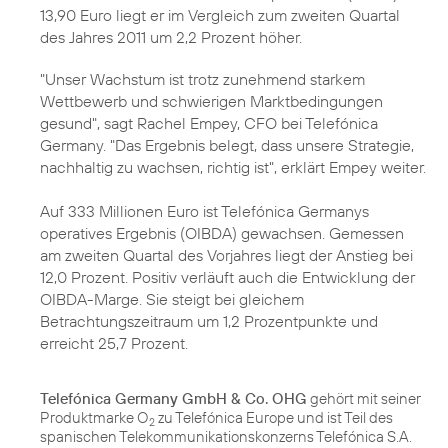
13,90 Euro liegt er im Vergleich zum zweiten Quartal
des
Jahres 2011
um 2,2 Prozent höher.
"Unser Wachstum ist trotz zunehmend starkem
Wettbewerb und schwierigen Marktbedingungen
gesund", sagt
Rachel Empey
, CFO bei Telefónica
Germany. "Das Ergebnis belegt, dass unsere Strategie,
nachhaltig zu wachsen, richtig ist", erklärt Empey weiter.
Auf 333 Millionen Euro ist Telefónica Germanys
operatives Ergebnis (OIBDA) gewachsen. Gemessen
am zweiten Quartal des Vorjahres liegt der Anstieg bei
12,0 Prozent. Positiv verläuft auch die Entwicklung der
OIBDA-Marge. Sie steigt bei gleichem
Betrachtungszeitraum um 1,2 Prozentpunkte und
erreicht 25,7 Prozent.
Telefónica Germany GmbH & Co. OHG
gehört mit seiner
Produktmarke O
zu Telefónica Europe und ist Teil des
2
spanischen Telekommunikationskonzerns Telefónica S.A.