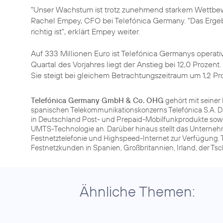
"Unser Wachstum ist trotz zunehmend starkem Wettbe
Rachel Empey
, CFO bei Telefónica Germany. "Das Ergeb
richtig ist", erklärt Empey weiter.
Auf 333 Millionen Euro ist Telefónica Germanys oper
Quartal des Vorjahres liegt der Anstieg bei 12,0 Prozen
Sie steigt bei gleichem Betrachtungszeitraum um 1,2 Pr
Telefónica Germany GmbH & Co. OHG
gehört mit seine
spanischen Telekommunikationskonzerns Telefónica S.A. D
in Deutschland Post- und Prepaid-Mobilfunkprodukte sowi
UMTS-Technologie an. Darüber hinaus stellt das Unterneh
Festnetztelefonie und Highspeed-Internet zur Verfügung. T
Festnetzkunden in Spanien, Großbritannien, Irland, der T
Ähnliche Themen: