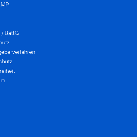
AMP
 / BattG
hutz
geberverfahren
chutz
reiheit
um