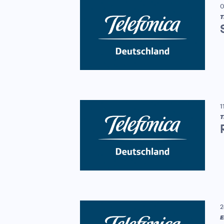
0
T
1
T
2
E