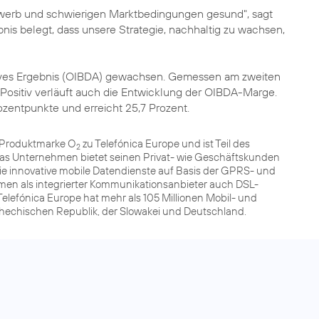
werb und schwierigen Marktbedingungen gesund", sagt
nis belegt, dass unsere Strategie, nachhaltig zu wachsen,
atives Ergebnis (OIBDA) gewachsen. Gemessen am zweiten
t. Positiv verläuft auch die Entwicklung der OIBDA-Marge.
ozentpunkte und erreicht 25,7 Prozent.
r Produktmarke O
zu Telefónica Europe und ist Teil des
2
as Unternehmen bietet seinen Privat- wie Geschäftskunden
e innovative mobile Datendienste auf Basis der GPRS- und
men als integrierter Kommunikationsanbieter auch DSL-
elefónica Europe hat mehr als 105 Millionen Mobil- und
schechischen Republik, der Slowakei und Deutschland.