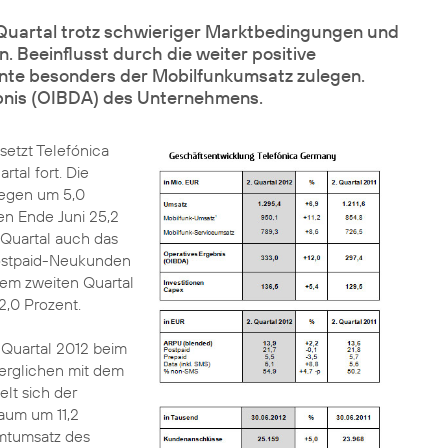
Quartal trotz schwieriger Marktbedingungen und
eeinflusst durch die weiter positive
nte besonders der Mobilfunkumsatz zulegen.
ebnis (OIBDA) des Unternehmens.
setzt Telefónica
tal fort. Die
iegen um 5,0
en Ende Juni 25,2
 Quartal auch das
Postpaid-Neukunden
 dem
zweiten Quartal
2,0 Prozent.
 Quartal 2012 beim
verglichen mit dem
elt sich der
raum um 11,2
amtumsatz des