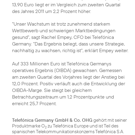
13,90 Euro liegt er im Vergleich zum zweiten Quartal
des
Jahres 2011
um 2,2 Prozent höher.
"Unser Wachstum ist trotz zunehmend starkem
Wettbewerb und schwierigen Marktbedingungen
gesund", sagt
Rachel Empey
, CFO bei Telefónica
Germany. "Das Ergebnis belegt, dass unsere Strategie,
nachhaltig zu wachsen, richtig ist", erklärt Empey weiter.
Auf 333 Millionen Euro ist Telefónica Germanys
operatives Ergebnis (OIBDA) gewachsen. Gemessen
am zweiten Quartal des Vorjahres liegt der Anstieg bei
12,0 Prozent. Positiv verläuft auch die Entwicklung der
OIBDA-Marge. Sie steigt bei gleichem
Betrachtungszeitraum um 1,2 Prozentpunkte und
erreicht 25,7 Prozent.
Telefónica Germany GmbH & Co. OHG
gehört mit seiner
Produktmarke O
zu Telefónica Europe und ist Teil des
2
spanischen Telekommunikationskonzerns Telefónica S.A.