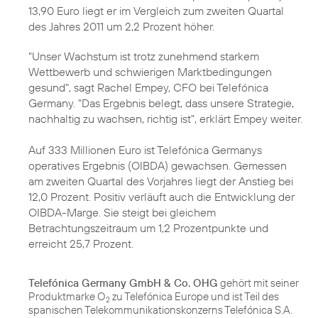
13,90 Euro liegt er im Vergleich zum zweiten Quartal
des
Jahres 2011
um 2,2 Prozent höher.
"Unser Wachstum ist trotz zunehmend starkem
Wettbewerb und schwierigen Marktbedingungen
gesund", sagt
Rachel Empey
, CFO bei Telefónica
Germany. "Das Ergebnis belegt, dass unsere Strategie,
nachhaltig zu wachsen, richtig ist", erklärt Empey weiter.
Auf 333 Millionen Euro ist Telefónica Germanys
operatives Ergebnis (OIBDA) gewachsen. Gemessen
am zweiten Quartal des Vorjahres liegt der Anstieg bei
12,0 Prozent. Positiv verläuft auch die Entwicklung der
OIBDA-Marge. Sie steigt bei gleichem
Betrachtungszeitraum um 1,2 Prozentpunkte und
erreicht 25,7 Prozent.
Telefónica Germany GmbH & Co. OHG
gehört mit seiner
Produktmarke O
zu Telefónica Europe und ist Teil des
2
spanischen Telekommunikationskonzerns Telefónica S.A.