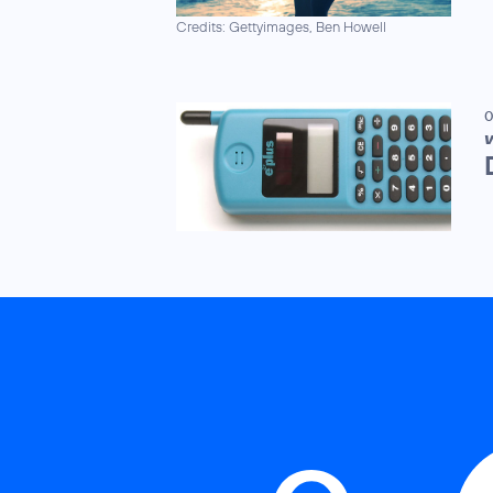
Credits: Gettyimages, Ben Howell
0
V