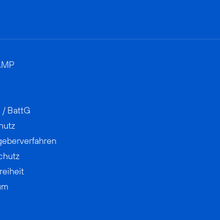
AMP
 / BattG
hutz
geberverfahren
chutz
reiheit
um