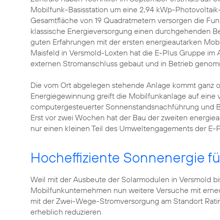
Mobilfunk-Basisstation um eine 2,94 kWp-Photovoltai
Gesamtfläche von 19 Quadratmetern versorgen die Funk
klassische Energieversorgung einen durchgehenden Betr
guten Erfahrungen mit der ersten energieautarken Mobi
Maisfeld in Versmold-Loxten hat die E-Plus Gruppe im A
externen Stromanschluss gebaut und in Betrieb geno
Die vom Ort abgelegen stehende Anlage kommt ganz oh
Energiegewinnung greift die Mobilfunkanlage auf eine v
computergesteuerter Sonnenstandsnachführung und Brenns
Erst vor zwei Wochen hat der Bau der zweiten energiea
nur einen kleinen Teil des Umweltengagements der E-
Hocheffiziente Sonnenergie fü
Weil mit der Ausbeute der Solarmodulen in Versmold bi
Mobilfunkunternehmen nun weitere Versuche mit erneu
mit der Zwei-Wege-Stromversorgung am Standort Ratin
erheblich reduzieren.