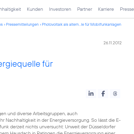
haltigkeit
Kunden
Investoren
Partner
Karriere
Presse
ws
Pressemitteilungen
Photovoltaik als altern...le für Mobilfunkanlagen
26.11.2012
ergiequelle für
gen und diverse Arbeitsgruppen, auch
achhaltigkeit in der Energieversorgung. So lässt die E-
unk derzeit nichts unversucht: Unweit der Düsseldorfer
inem Hausdach in Ratingen die Energieversorgung einer