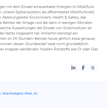
ngen mit dem Einsatz erneuerbarer Energien im Mobilfunk
 unsere Spitzenposition als effizientestes Mobilfunknetz
 Abteilungsleiter Environment, Health & Safety, das
eale Betrieb der Anlage und die dann in wenigen Monaten
 welche Auswirkungen der Einsatz von Solarmodulen an
der Netze insgesamt hat. Immerhin benötigt ein
rten im 24-Stunden-Betrieb heute jährlich etwa genauso
n können diesen Grundbedarf zwar nicht grundsätzlich
mmer knapper werdenden fossilen Rohstoffe wie Öl oder Gas
n
,
#Nachhaltigkeit
,
#Netz
,
#cr