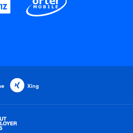
be
Xing