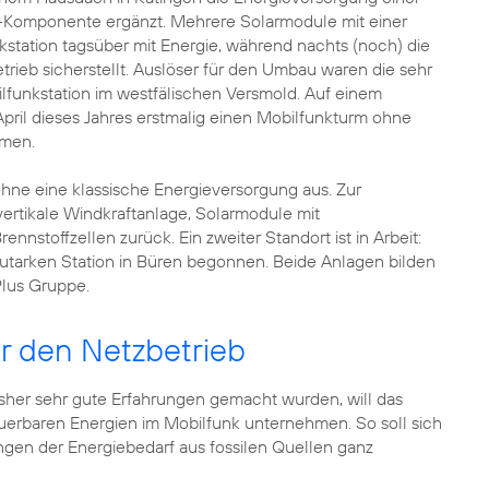
k-Komponente ergänzt. Mehrere Solarmodule mit einer
station tagsüber mit Energie, während nachts (noch) die
ieb sicherstellt. Auslöser für den Umbau waren die sehr
lfunkstation im westfälischen Versmold. Auf einem
pril dieses Jahres erstmalig einen Mobilfunkturm ohne
mmen.
ne eine klassische Energieversorgung aus. Zur
ertikale Windkraftanlage, Solarmodule mit
toffzellen zurück. Ein zweiter Standort ist in Arbeit:
utarken Station in Büren begonnen. Beide Anlagen bilden
Plus Gruppe.
r den Netzbetrieb
sher sehr gute Erfahrungen gemacht wurden, will das
erbaren Energien im Mobilfunk unternehmen. So soll sich
gen der Energiebedarf aus fossilen Quellen ganz