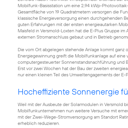
Mobilfunk-Basisstation um eine 2,94 kWp-Photovoltai
Gesamtfläche von 19 Quadratmetern versorgen die Funk
klassische Energieversorgung einen durchgehenden Betr
guten Erfahrungen mit der ersten energieautarken Mobi
Maisfeld in Versmold-Loxten hat die E-Plus Gruppe im A
externen Stromanschluss gebaut und in Betrieb geno
Die vom Ort abgelegen stehende Anlage kommt ganz oh
Energiegewinnung greift die Mobilfunkanlage auf eine v
computergesteuerter Sonnenstandsnachführung und Brenns
Erst vor zwei Wochen hat der Bau der zweiten energiea
nur einen kleinen Teil des Umweltengagements der E-
Hocheffiziente Sonnenergie fü
Weil mit der Ausbeute der Solarmodulen in Versmold bi
Mobilfunkunternehmen nun weitere Versuche mit erneu
mit der Zwei-Wege-Stromversorgung am Standort Ratin
erheblich reduzieren.