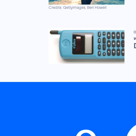
Credits: Gettyimages, Ben Howell
0
V