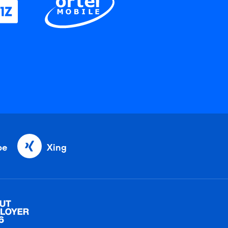
be
Xing