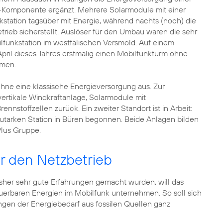
k-Komponente ergänzt. Mehrere Solarmodule mit einer
station tagsüber mit Energie, während nachts (noch) die
ieb sicherstellt. Auslöser für den Umbau waren die sehr
lfunkstation im westfälischen Versmold. Auf einem
pril dieses Jahres erstmalig einen Mobilfunkturm ohne
mmen.
ne eine klassische Energieversorgung aus. Zur
ertikale Windkraftanlage, Solarmodule mit
toffzellen zurück. Ein zweiter Standort ist in Arbeit:
utarken Station in Büren begonnen. Beide Anlagen bilden
Plus Gruppe.
r den Netzbetrieb
sher sehr gute Erfahrungen gemacht wurden, will das
erbaren Energien im Mobilfunk unternehmen. So soll sich
gen der Energiebedarf aus fossilen Quellen ganz