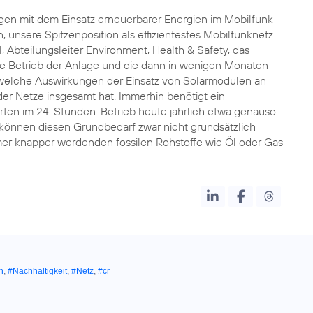
ngen mit dem Einsatz erneuerbarer Energien im Mobilfunk
 unsere Spitzenposition als effizientestes Mobilfunknetz
 Abteilungsleiter Environment, Health & Safety, das
eale Betrieb der Anlage und die dann in wenigen Monaten
 welche Auswirkungen der Einsatz von Solarmodulen an
der Netze insgesamt hat. Immerhin benötigt ein
rten im 24-Stunden-Betrieb heute jährlich etwa genauso
n können diesen Grundbedarf zwar nicht grundsätzlich
mmer knapper werdenden fossilen Rohstoffe wie Öl oder Gas
n
,
#Nachhaltigkeit
,
#Netz
,
#cr