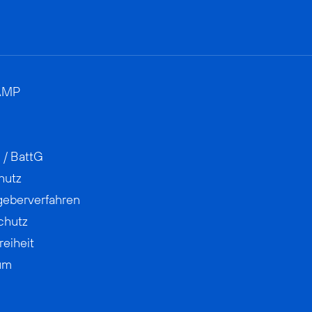
AMP
 / BattG
hutz
geberverfahren
chutz
reiheit
um