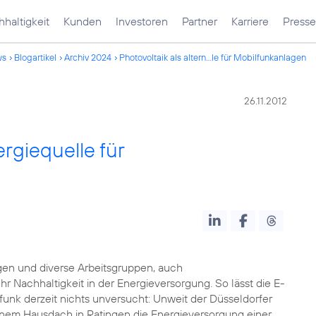
haltigkeit
Kunden
Investoren
Partner
Karriere
Presse
ws
Blogartikel
Archiv 2024
Photovoltaik als altern...le für Mobilfunkanlagen
26.11.2012
ergiequelle für
gen und diverse Arbeitsgruppen, auch
achhaltigkeit in der Energieversorgung. So lässt die E-
unk derzeit nichts unversucht: Unweit der Düsseldorfer
inem Hausdach in Ratingen die Energieversorgung einer