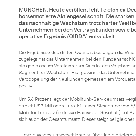
MÜNCHEN. Heute veröffentlicht Telefónica Deu
börsennotierte Aktiengesellschaft. Die starken
das nachhaltige
Wachstum trotz harter Wett
Unternehmen bei den Vertragskunden sowie bei
operative Ergebnis (OIBDA) entwickelt.
Die Ergebnisse des dritten Quartals bestätigen die Wac
zugelegt hat das Unternehmen bei den Kundenanschlüss
steigen diese im Vergleich zum Quartal des Vorjahres u
Segment für Wachstum. Hier gewinnt das Unternehmen i
Verdoppelung der Neukunden gemessen am Vorquartal e
positiv.
Um 5,6 Prozent legt der Mobilfunk-Serviceumsatz vergl
erreicht 812 Millionen Euro. Mit einer Steigerung von 
Mobilfunkumsatz (inklusive Hardware-Geschäft) auf 977 M
sich auch der Gesamtumsatz. Dieser steigt bei gleicher
"Unsere Wachstumsgeschichte ist über Jahre erfolgreic