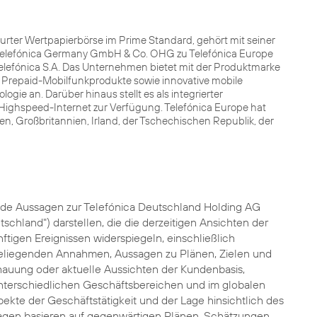
kfurter Wertpapierbörse im Prime Standard, gehört mit seiner
t Telefónica Germany GmbH & Co. OHG zu Telefónica Europe
elefónica S.A. Das Unternehmen bietet mit der Produktmarke
 Prepaid-Mobilfunkprodukte sowie innovative mobile
ie an. Darüber hinaus stellt es als integrierter
ighspeed-Internet zur Verfügung. Telefónica Europe hat
en, Großbritannien, Irland, der Tschechischen Republik, der
de Aussagen zur Telefónica Deutschland Holding AG
chland") darstellen, die die derzeitigen Ansichten der
tigen Ereignissen widerspiegeln, einschließlich
liegenden Annahmen, Aussagen zu Plänen, Zielen und
hauung oder aktuelle Aussichten der Kundenbasis,
nterschiedlichen Geschäftsbereichen und im globalen
ekte der Geschäftstätigkeit und der Lage hinsichtlich des
gen basieren auf gegenwärtigen Plänen, Schätzungen