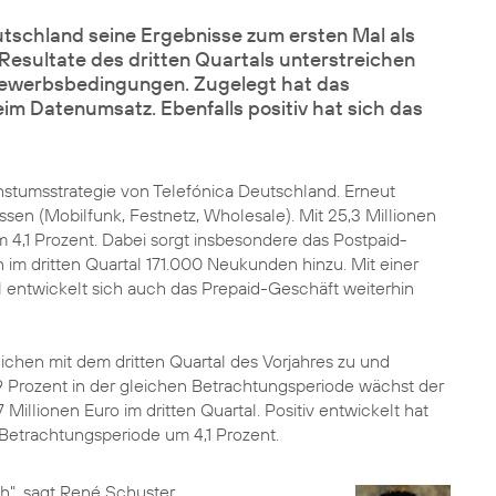
tschland seine Ergebnisse zum ersten Mal als
 Resultate des dritten Quartals unterstreichen
bewerbsbedingungen
. Zugelegt hat das
m Datenumsatz. Ebenfalls positiv hat sich das
hstumsstrategie von Telefónica Deutschland. Erneut
en (Mobilfunk, Festnetz, Wholesale). Mit 25,3 Millionen
m 4,1 Prozent. Dabei sorgt insbesondere das Postpaid-
m dritten Quartal 171.000 Neukunden hinzu. Mit einer
ntwickelt sich auch das Prepaid-Geschäft weiterhin
ichen mit dem dritten Quartal des Vorjahres zu und
6,9 Prozent in der gleichen Betrachtungsperiode wächst der
illionen Euro im dritten Quartal. Positiv entwickelt hat
 Betrachtungsperiode um 4,1 Prozent.
h", sagt René Schuster,