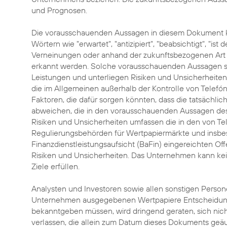
und Prognosen.
Die vorausschauenden Aussagen in diesem Dokument k
Wörtern wie "erwartet", "antizipiert", "beabsichtigt", "i
Verneinungen oder anhand der zukunftsbezogenen Art 
erkannt werden. Solche vorausschauenden Aussagen si
Leistungen und unterliegen Risiken und Unsicherheite
die im Allgemeinen außerhalb der Kontrolle von Telefó
Faktoren, die dafür sorgen könnten, dass die tatsächl
abweichen, die in den vorausschauenden Aussagen des 
Risiken und Unsicherheiten umfassen die in den von Te
Regulierungsbehörden für Wertpapiermärkte und insbes
Finanzdienstleistungsaufsicht (BaFin) eingereichten
Risiken und Unsicherheiten. Das Unternehmen kann kei
Ziele erfüllen.
Analysten und Investoren sowie allen sonstigen Person
Unternehmen ausgegebenen Wertpapiere Entscheidunge
bekanntgeben müssen, wird dringend geraten, sich ni
verlassen, die allein zum Datum dieses Dokuments geä