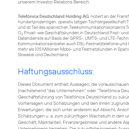
unserem
Investor Relations Bereich
.
Telefónica Deutschland Holding AG
, notiert an der Fran
hundertprozentigen, operativ tätigen Tochtergesellschaf
und ist Teil des spanischen Telekommunikationskonzerns T
O
Privat- wie Geschäftskunden in Deutschland Post- und
2
Datendienste auf Basis der GPRS-, UMTS- und LTE-Technolog
Kommunikationsanbieter auch DSL-Festnetztelefonie und H
mehr als 105 Millionen Mobil- und Festnetzkunden in Spani
Slowakei und Deutschland.
Haftungsausschluss:
Dieses Dokument enthält Aussagen, die vorausschauen
(nachstehend "das Unternehmen" oder "Telefónica Deuts
Geschäftsführung von Telefónica Deutschland zu zukünf
Vorhersagen und Schätzungen und den ihnen zugrunde
Erwartungen, die sich unter anderem auf Absicht, Ansc
Schätzungen u. a. zum zukünftigen Wachstum in den u
Geschäft, Marktanteil, Finanzergebnisse und andere Asp
Unternehmens beziehen. Die zukunftsbezogenen Aussa