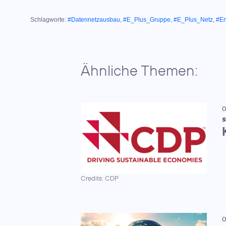
Schlagworte:
#Datennetzausbau
,
#E_Plus_Gruppe
,
#E_Plus_Netz
,
#En
Ähnliche Themen:
0
S
Credits: CDP
0