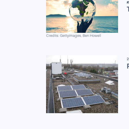
K
Credits: Gettyimages, Ben Howell
2