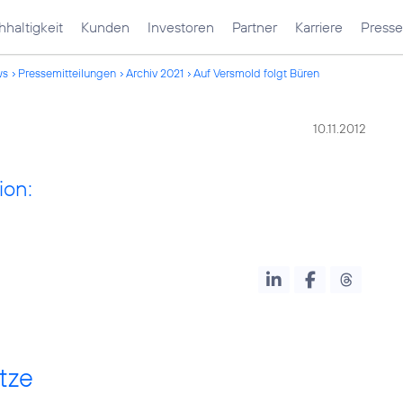
haltigkeit
Kunden
Investoren
Partner
Karriere
Presse
ws
Pressemitteilungen
Archiv 2021
Auf Versmold folgt Büren
10.11.2012
ion:
tze