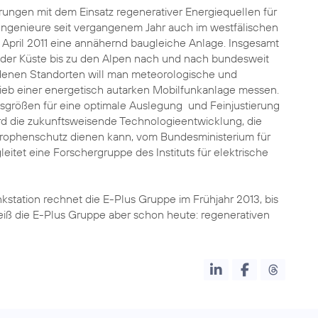
ahrungen mit dem Einsatz regenerativer Energiequellen für
Ingenieure seit vergangenem Jahr auch im westfälischen
 April 2011 eine annähernd baugleiche Anlage. Insgesamt
on der Küste bis zu den Alpen nach und nach bundesweit
denen Standorten will man meteorologische und
ieb einer energetisch autarken Mobilfunkanlage messen.
gsgrößen für eine optimale Auslegung und Feinjustierung
d die zukunftsweisende Technologieentwicklung, die
trophenschutz dienen kann, vom Bundesministerium für
itet eine Forschergruppe des Instituts für elektrische
station rechnet die E-Plus Gruppe im Frühjahr 2013, bis
weiß die E-Plus Gruppe aber schon heute: regenerativen