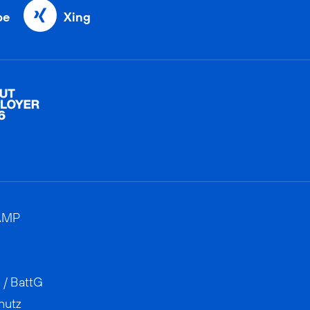
be
Xing
AMP
 / BattG
hutz