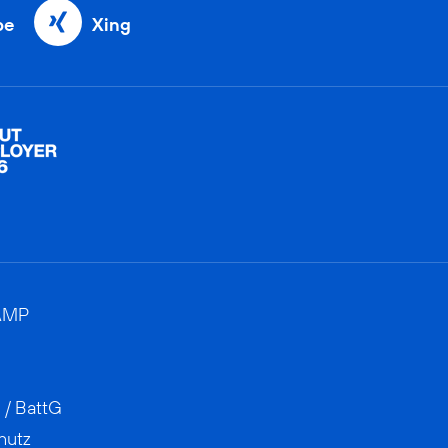
be
Xing
AMP
 / BattG
hutz