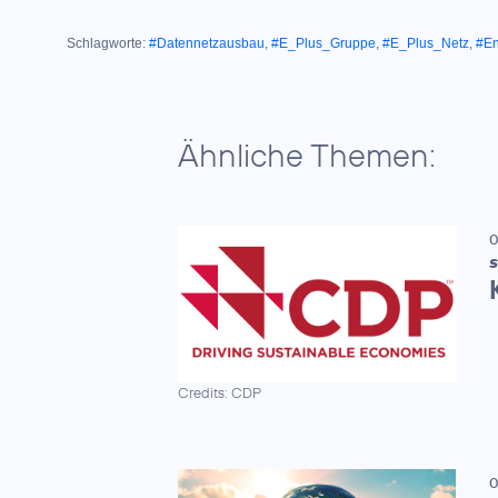
Schlagworte:
#Datennetzausbau
,
#E_Plus_Gruppe
,
#E_Plus_Netz
,
#En
Ähnliche Themen:
0
S
Credits: CDP
0