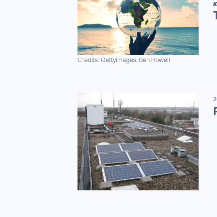
K
Credits: Gettyimages, Ben Howell
2