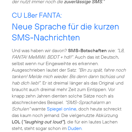
der nutzt immer noch die
zuverlässige SMS
."
CU L8er FANTA:
Neue Sprache für die kurzen
SMS-Nachrichten
Und was haben wir davon?
SMS-Botschaften
wie:
"L8,
FANTA! MeMiWi. BDDT + hdl!"
. Auch das ist Deutsch,
selbst wenn nur Eingeweihte es erkennen.
Ausgeschrieben lautet der Satz:
"Bin zu spät, fahre noch
tanken! Melde mich wieder. Bis denn dann tschüss und
hab dich lieb!"
. Er ist dreimal länger als das Original und
braucht auch dreimal mehr Zeit zum Eintippen. Vor
knapp zehn Jahren dienten solche Sätze noch als
abschreckendes Beispiel.
"SMS-Sprachalarm an
Schulen"
warnte
Spiegel online
, doch heute schreckt
das kaum noch jemand. Die vielgenutzte Abkürzung
LOL (
"laughing out loud"
)
, die für ein lautes Lachen
steht, steht sogar schon im
Duden
.