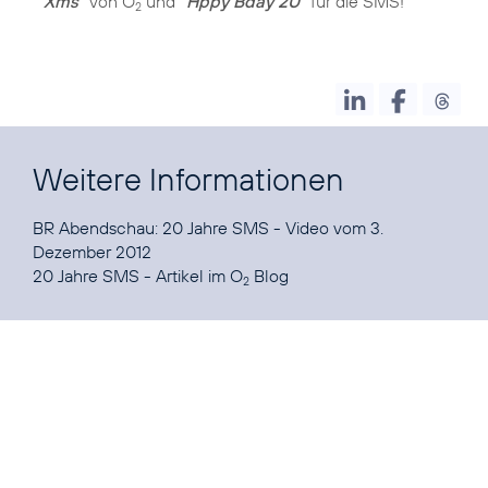
Xms"
von O
und
"Hppy Bday 2U"
für die SMS!
2
Weitere Informationen
BR Abendschau: 20 Jahre SMS
- Video vom 3.
20 Jahre SMS - Artikel im O
Blog
2