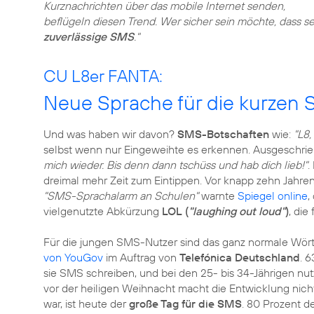
Kurznachrichten über das mobile Internet senden,
beflügeln diesen Trend. Wer sicher sein möchte, dass 
zuverlässige SMS
."
CU L8er FANTA:
Neue Sprache für die kurzen
Und was haben wir davon?
SMS-Botschaften
wie:
"L8
selbst wenn nur Eingeweihte es erkennen. Ausgeschrieb
mich wieder. Bis denn dann tschüss und hab dich lieb!"
.
dreimal mehr Zeit zum Eintippen. Vor knapp zehn Jahre
"SMS-Sprachalarm an Schulen"
warnte
Spiegel online
,
vielgenutzte Abkürzung
LOL (
"laughing out loud"
)
, die
Für die jungen SMS-Nutzer sind das ganz normale Wörte
von YouGov
im Auftrag von
Telefónica Deutschland
. 
sie SMS schreiben, und bei den 25- bis 34-Jährigen nut
vor der heiligen Weihnacht macht die Entwicklung nicht
war, ist heute der
große Tag für die SMS
. 80 Prozent d