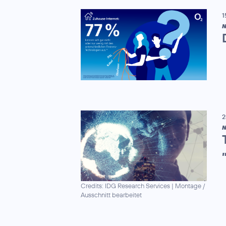
1
N
2
N
Credits: IDG Research Services
|
Montage /
Ausschnitt bearbeitet