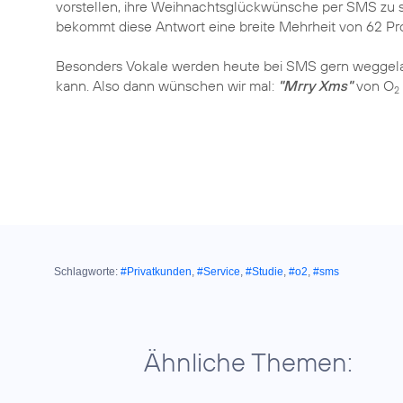
vorstellen, ihre Weihnachtsglückwünsche per SMS zu s
bekommt diese Antwort eine breite Mehrheit von 62 Pr
Besonders Vokale werden heute bei SMS gern weggelas
kann. Also dann wünschen wir mal:
"Mrry Xms"
von O
2
Schlagworte:
#Privatkunden
,
#Service
,
#Studie
,
#o2
,
#sms
Ähnliche Themen: