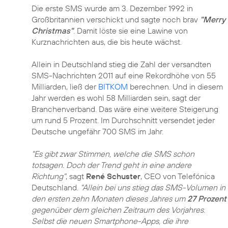
Die erste SMS wurde am 3. Dezember 1992 in
Großbritannien verschickt und sagte noch brav
"Merry
Christmas"
. Damit löste sie eine Lawine von
Kurznachrichten aus, die bis heute wächst.
Allein in Deutschland stieg die Zahl der versandten
SMS-Nachrichten 2011 auf eine Rekordhöhe von 55
Milliarden, ließ der
BITKOM
berechnen. Und in diesem
Jahr werden es wohl 58 Milliarden sein, sagt der
Branchenverband. Das wäre eine weitere Steigerung
um rund 5 Prozent. Im Durchschnitt versendet jeder
Deutsche ungefähr 700 SMS im Jahr.
"Es gibt zwar Stimmen, welche die SMS schon
totsagen. Doch der Trend geht in eine andere
Richtung"
, sagt
René Schuster
, CEO von Telefónica
Deutschland.
"Allein bei uns stieg das SMS-Volumen in
den ersten zehn Monaten dieses Jahres um
27 Prozent
gegenüber dem gleichen Zeitraum des Vorjahres.
Selbst die neuen Smartphone-Apps, die ihre