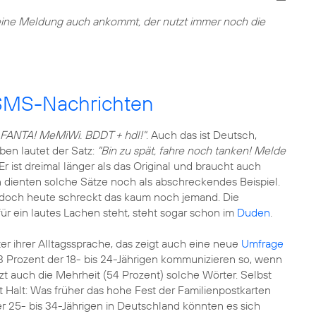
seine Meldung auch ankommt, der nutzt immer noch die
 SMS-Nachrichten
, FANTA! MeMiWi. BDDT + hdl!"
. Auch das ist Deutsch,
en lautet der Satz:
"Bin zu spät, fahre noch tanken! Melde
 Er ist dreimal länger als das Original und braucht auch
n dienten solche Sätze noch als abschreckendes Beispiel.
 doch heute schreckt das kaum noch jemand. Die
 für ein lautes Lachen steht, steht sogar schon im
Duden
.
r ihrer Alltagssprache, das zeigt auch eine neue
Umfrage
63 Prozent der 18- bis 24-Jährigen kommunizieren so, wenn
zt auch die Mehrheit (54 Prozent) solche Wörter. Selbst
 Halt: Was früher das hohe Fest der Familienpostkarten
er 25- bis 34-Jährigen in Deutschland könnten es sich