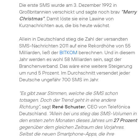
Die erste SMS wurde am 3. Dezember 1992 in
Großbritannien verschickt und sagte noch brav
"Merry
Christmas"
. Damit löste sie eine Lawine von
Kurznachrichten aus, die bis heute wächst.
Allein in Deutschland stieg die Zahl der versandten
SMS-Nachrichten 2011 auf eine Rekordhöhe von 55
Milliarden, ließ der
BITKOM
berechnen. Und in diesem
Jahr werden es wohl 58 Milliarden sein, sagt der
Branchenverband. Das wäre eine weitere Steigerung
um rund 5 Prozent. Im Durchschnitt versendet jeder
Deutsche ungefähr 700 SMS im Jahr.
"Es gibt zwar Stimmen, welche die SMS schon
totsagen. Doch der Trend geht in eine andere
Richtung"
, sagt
René Schuster
, CEO von Telefónica
Deutschland.
"Allein bei uns stieg das SMS-Volumen in
den ersten zehn Monaten dieses Jahres um
27 Prozent
gegenüber dem gleichen Zeitraum des Vorjahres.
Selbst die neuen Smartphone-Apps, die ihre