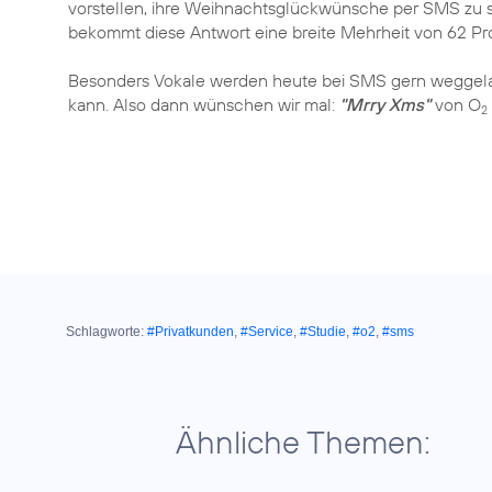
vorstellen, ihre Weihnachtsglückwünsche per SMS zu s
bekommt diese Antwort eine breite Mehrheit von 62 Pr
Besonders Vokale werden heute bei SMS gern weggelas
kann. Also dann wünschen wir mal:
"Mrry Xms"
von O
2
Schlagworte:
#Privatkunden
,
#Service
,
#Studie
,
#o2
,
#sms
Ähnliche Themen: