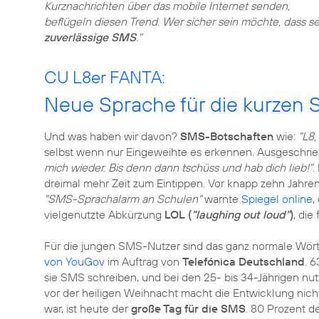
Kurznachrichten über das mobile Internet senden,
beflügeln diesen Trend. Wer sicher sein möchte, dass 
zuverlässige SMS
."
CU L8er FANTA:
Neue Sprache für die kurzen
Und was haben wir davon?
SMS-Botschaften
wie:
"L8
selbst wenn nur Eingeweihte es erkennen. Ausgeschrieb
mich wieder. Bis denn dann tschüss und hab dich lieb!"
.
dreimal mehr Zeit zum Eintippen. Vor knapp zehn Jahre
"SMS-Sprachalarm an Schulen"
warnte
Spiegel online
,
vielgenutzte Abkürzung
LOL (
"laughing out loud"
)
, die
Für die jungen SMS-Nutzer sind das ganz normale Wörte
von YouGov
im Auftrag von
Telefónica Deutschland
. 
sie SMS schreiben, und bei den 25- bis 34-Jährigen nut
vor der heiligen Weihnacht macht die Entwicklung nicht
war, ist heute der
große Tag für die SMS
. 80 Prozent d