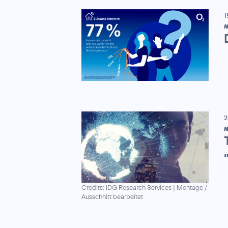
1
N
2
N
Credits: IDG Research Services
|
Montage /
Ausschnitt bearbeitet