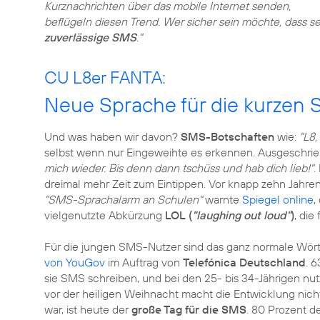
Kurznachrichten über das mobile Internet senden,
beflügeln diesen Trend. Wer sicher sein möchte, dass 
zuverlässige SMS
."
CU L8er FANTA:
Neue Sprache für die kurzen
Und was haben wir davon?
SMS-Botschaften
wie:
"L8
selbst wenn nur Eingeweihte es erkennen. Ausgeschrieb
mich wieder. Bis denn dann tschüss und hab dich lieb!"
.
dreimal mehr Zeit zum Eintippen. Vor knapp zehn Jahre
"SMS-Sprachalarm an Schulen"
warnte
Spiegel online
,
vielgenutzte Abkürzung
LOL (
"laughing out loud"
)
, die
Für die jungen SMS-Nutzer sind das ganz normale Wörte
von YouGov
im Auftrag von
Telefónica Deutschland
. 
sie SMS schreiben, und bei den 25- bis 34-Jährigen nut
vor der heiligen Weihnacht macht die Entwicklung nicht
war, ist heute der
große Tag für die SMS
. 80 Prozent d