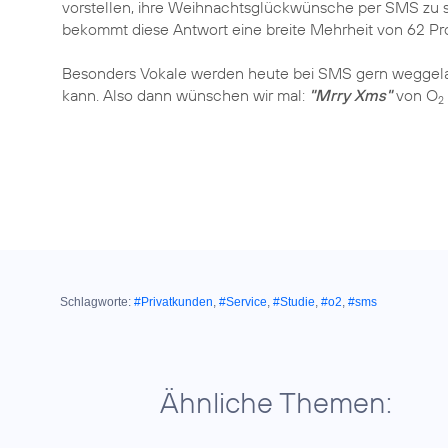
vorstellen, ihre Weihnachtsglückwünsche per SMS zu s
bekommt diese Antwort eine breite Mehrheit von 62 Pr
Besonders Vokale werden heute bei SMS gern weggelas
kann. Also dann wünschen wir mal:
"Mrry Xms"
von O
2
Schlagworte:
#Privatkunden
,
#Service
,
#Studie
,
#o2
,
#sms
Ähnliche Themen: