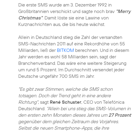
Die erste SMS wurde am 3. Dezember 1992 in
Großbritannien verschickt und sagte noch brav
"Merry
Christmas"
. Damit löste sie eine Lawine von
Kurznachrichten aus, die bis heute wächst.
Allein in Deutschland stieg die Zahl der versandten
SMS-Nachrichten 2011 auf eine Rekordhöhe von 55
Milliarden, ließ der
BITKOM
berechnen. Und in diesem
Jahr werden es wohl 58 Milliarden sein, sagt der
Branchenverband. Das wäre eine weitere Steigerung
um rund 5 Prozent. Im Durchschnitt versendet jeder
Deutsche ungefähr 700 SMS im Jahr.
"Es gibt zwar Stimmen, welche die SMS schon
totsagen. Doch der Trend geht in eine andere
Richtung"
, sagt
René Schuster
, CEO von Telefónica
Deutschland.
"Allein bei uns stieg das SMS-Volumen in
den ersten zehn Monaten dieses Jahres um
27 Prozent
gegenüber dem gleichen Zeitraum des Vorjahres.
Selbst die neuen Smartphone-Apps, die ihre