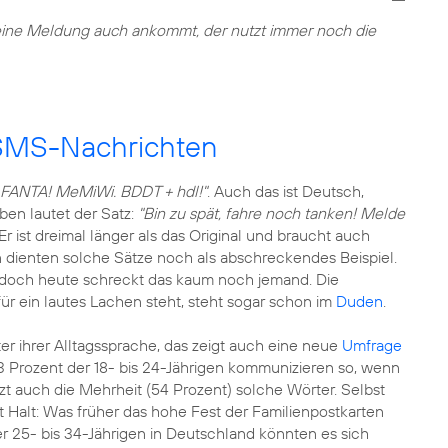
seine Meldung auch ankommt, der nutzt immer noch die
 SMS-Nachrichten
, FANTA! MeMiWi. BDDT + hdl!"
. Auch das ist Deutsch,
en lautet der Satz:
"Bin zu spät, fahre noch tanken! Melde
 Er ist dreimal länger als das Original und braucht auch
n dienten solche Sätze noch als abschreckendes Beispiel.
 doch heute schreckt das kaum noch jemand. Die
 für ein lautes Lachen steht, steht sogar schon im
Duden
.
r ihrer Alltagssprache, das zeigt auch eine neue
Umfrage
63 Prozent der 18- bis 24-Jährigen kommunizieren so, wenn
zt auch die Mehrheit (54 Prozent) solche Wörter. Selbst
 Halt: Was früher das hohe Fest der Familienpostkarten
er 25- bis 34-Jährigen in Deutschland könnten es sich