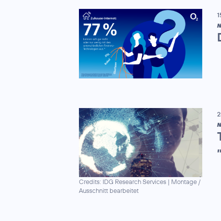
1
N
2
N
Credits: IDG Research Services
|
Montage /
Ausschnitt bearbeitet