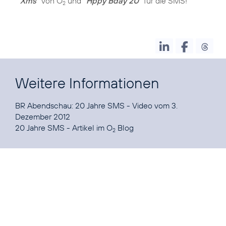
Xms"
von O
und
"Hppy Bday 2U"
für die SMS!
2
Weitere Informationen
BR Abendschau: 20 Jahre SMS
- Video vom 3.
20 Jahre SMS - Artikel im O
Blog
2