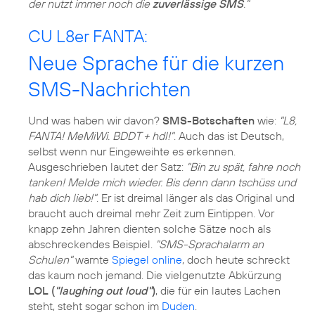
der nutzt immer noch die
zuverlässige SMS
."
CU L8er FANTA:
Neue Sprache für die kurzen
SMS-Nachrichten
Und was haben wir davon?
SMS-Botschaften
wie:
"L8,
FANTA! MeMiWi. BDDT + hdl!"
. Auch das ist Deutsch,
selbst wenn nur Eingeweihte es erkennen.
Ausgeschrieben lautet der Satz:
"Bin zu spät, fahre noch
tanken! Melde mich wieder. Bis denn dann tschüss und
hab dich lieb!"
. Er ist dreimal länger als das Original und
braucht auch dreimal mehr Zeit zum Eintippen. Vor
knapp zehn Jahren dienten solche Sätze noch als
abschreckendes Beispiel.
"SMS-Sprachalarm an
Schulen"
warnte
Spiegel online
, doch heute schreckt
das kaum noch jemand. Die vielgenutzte Abkürzung
LOL (
"laughing out loud"
)
, die für ein lautes Lachen
steht, steht sogar schon im
Duden
.