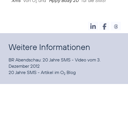
Xms"
von O
und
"Hppy Bday 2U"
für die SMS!
2
Weitere Informationen
BR Abendschau: 20 Jahre SMS
- Video vom 3.
20 Jahre SMS - Artikel im O
Blog
2