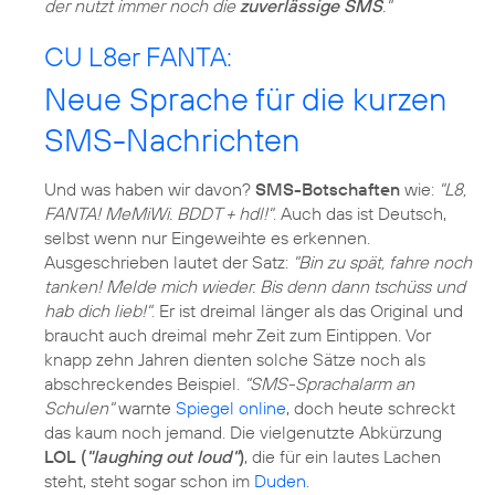
der nutzt immer noch die
zuverlässige SMS
."
CU L8er FANTA:
Neue Sprache für die kurzen
SMS-Nachrichten
Und was haben wir davon?
SMS-Botschaften
wie:
"L8,
FANTA! MeMiWi. BDDT + hdl!"
. Auch das ist Deutsch,
selbst wenn nur Eingeweihte es erkennen.
Ausgeschrieben lautet der Satz:
"Bin zu spät, fahre noch
tanken! Melde mich wieder. Bis denn dann tschüss und
hab dich lieb!"
. Er ist dreimal länger als das Original und
braucht auch dreimal mehr Zeit zum Eintippen. Vor
knapp zehn Jahren dienten solche Sätze noch als
abschreckendes Beispiel.
"SMS-Sprachalarm an
Schulen"
warnte
Spiegel online
, doch heute schreckt
das kaum noch jemand. Die vielgenutzte Abkürzung
LOL (
"laughing out loud"
)
, die für ein lautes Lachen
steht, steht sogar schon im
Duden
.