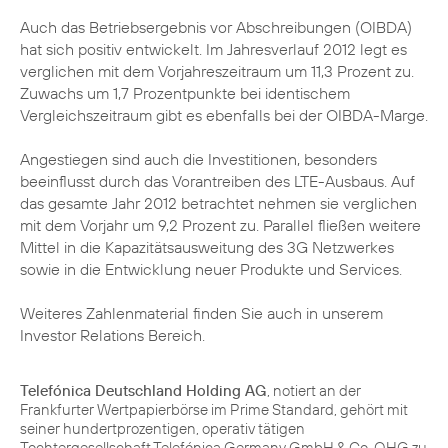
Auch das Betriebsergebnis vor Abschreibungen (OIBDA)
hat sich positiv entwickelt. Im Jahresverlauf 2012 legt es
verglichen mit dem Vorjahreszeitraum um 11,3 Prozent zu.
Zuwachs um 1,7 Prozentpunkte bei identischem
Vergleichszeitraum gibt es ebenfalls bei der OIBDA-Marge.
Angestiegen sind auch die Investitionen, besonders
beeinflusst durch das Vorantreiben des
LTE-Ausbaus
. Auf
das gesamte Jahr 2012 betrachtet nehmen sie verglichen
mit dem Vorjahr um 9,2 Prozent zu. Parallel fließen weitere
Mittel in die Kapazitätsausweitung des 3G Netzwerkes
sowie in die Entwicklung neuer Produkte und Services.
Weiteres Zahlenmaterial finden Sie auch in unserem
Investor Relations Bereich
.
Telefónica Deutschland Holding AG
, notiert an der
Frankfurter Wertpapierbörse im Prime Standard, gehört mit
seiner hundertprozentigen, operativ tätigen
Tochtergesellschaft Telefónica Germany GmbH & Co. OHG zu