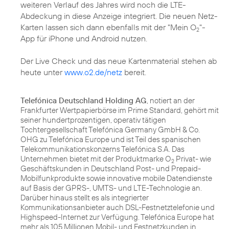
weiteren Verlauf des Jahres wird noch die LTE-
Abdeckung in diese Anzeige integriert. Die neuen Netz-
Karten lassen sich dann ebenfalls mit der "Mein O
"-
2
App für iPhone und Android nutzen.
Der Live Check und das neue Kartenmaterial stehen ab
heute unter
www.o2.de/netz
bereit.
Telefónica Deutschland Holding AG
, notiert an der
Frankfurter Wertpapierbörse im Prime Standard, gehört mit
seiner hundertprozentigen, operativ tätigen
Tochtergesellschaft Telefónica Germany GmbH & Co.
OHG zu Telefónica Europe und ist Teil des spanischen
Telekommunikationskonzerns Telefónica S.A. Das
Unternehmen bietet mit der Produktmarke O
Privat- wie
2
Geschäftskunden in Deutschland Post- und Prepaid-
Mobilfunkprodukte sowie innovative mobile Datendienste
auf Basis der GPRS-, UMTS- und LTE-Technologie an.
Darüber hinaus stellt es als integrierter
Kommunikationsanbieter auch DSL-Festnetztelefonie und
Highspeed-Internet zur Verfügung. Telefónica Europe hat
mehr als 105 Millionen Mobil- und Festnetzkunden in