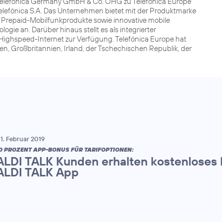
t Telefónica Germany GmbH & Co. OHG zu Telefónica Europe
elefónica S.A. Das Unternehmen bietet mit der Produktmarke
 Prepaid-Mobilfunkprodukte sowie innovative mobile
ie an. Darüber hinaus stellt es als integrierter
ighspeed-Internet zur Verfügung. Telefónica Europe hat
en, Großbritannien, Irland, der Tschechischen Republik, der
1. Februar 2019
0 PROZENT APP-BONUS FÜR TARIFOPTIONEN:
ALDI TALK Kunden erhalten kostenloses
ALDI TALK App