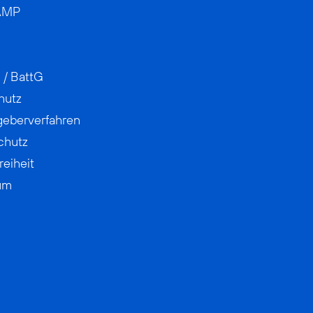
AMP
 / BattG
hutz
geberverfahren
chutz
reiheit
um