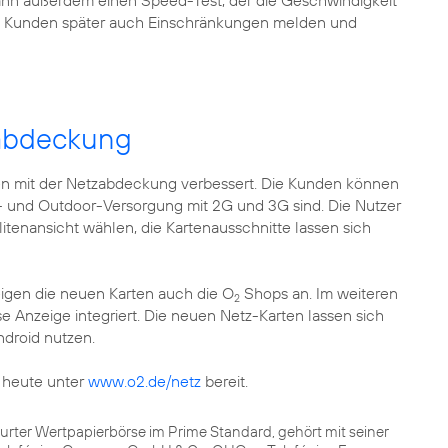
dann außerdem einen Speed-Test, der die Geschwindigkeit
die Kunden später auch Einschränkungen melden und
zabdeckung
n mit der Netzabdeckung verbessert. Die Kunden können
or- und Outdoor-Versorgung mit 2G und 3G sind. Die Nutzer
itenansicht wählen, die Kartenausschnitte lassen sich
igen die neuen Karten auch die O
Shops an. Im weiteren
2
e Anzeige integriert. Die neuen Netz-Karten lassen sich
ndroid nutzen.
 heute unter
www.o2.de/netz
bereit.
kfurter Wertpapierbörse im Prime Standard, gehört mit seiner