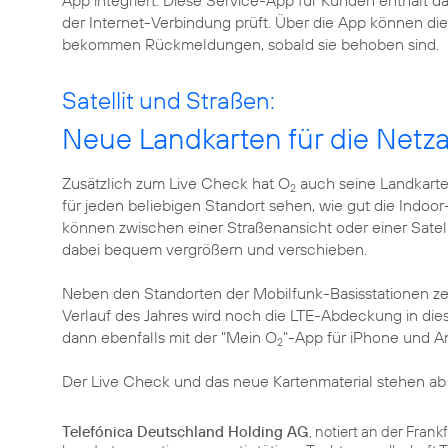
App integriert. Diese Service-App für Kunden enthält 
der Internet-Verbindung prüft. Über die App können 
bekommen Rückmeldungen, sobald sie behoben sind.
Satellit und Straßen:
Neue Landkarten für die Net
Zusätzlich zum Live Check hat O
auch seine Landkarte
2
für jeden beliebigen Standort sehen, wie gut die Indo
können zwischen einer Straßenansicht oder einer Satell
dabei bequem vergrößern und verschieben.
Neben den Standorten der Mobilfunk-Basisstationen ze
Verlauf des Jahres wird noch die LTE-Abdeckung in dies
dann ebenfalls mit der "Mein O
"-App für iPhone und A
2
Der Live Check und das neue Kartenmaterial stehen ab
Telefónica Deutschland Holding AG
, notiert an der Fran