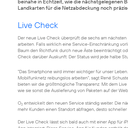
beinahe in Echtzeit, wie die nächstgelegenen B
Landkarten für die Netzabdeckung noch präzise
Live Check
Der neue Live Check überprüft die sechs am nächsten
arbeiten. Falls wirklich eine Service-Einschränkung vor
Baum den Richtfunk durch neue Äste beeinträchtigt oder 
Check darüber Auskunft. Der Status wird jede halbe Stun
"Das Smartphone wird immer wichtiger für unser Leben. 
Mobilfunknetz reibungslos arbeiten", sagt
René Schuste
bieten wir die größtmögliche Transparenz. Mit dem Live
wie sie sonst die Auslieferung von Paketen auf der Webs
O
entwickelt den neuen Service ständig weiter. Die nä
2
mehr Kunden einen Standort abfragen, desto schneller
Der Live Check lässt sich bald auch mit einer App für i