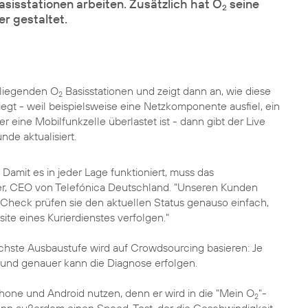
asisstationen arbeiten. Zusätzlich hat O
seine
2
r gestaltet.
 liegenden O
Basisstationen und zeigt dann an, wie diese
2
liegt - weil beispielsweise eine Netzkomponente ausfiel, ein
eine Mobilfunkzelle überlastet ist - dann gibt der Live
de aktualisiert.
Damit es in jeder Lage funktioniert, muss das
r
, CEO von Telefónica Deutschland. "Unseren Kunden
 Check prüfen sie den aktuellen Status genauso einfach,
ite eines Kurierdienstes verfolgen."
chste Ausbaustufe wird auf Crowdsourcing basieren: Je
 und genauer kann die Diagnose erfolgen.
Phone und Android nutzen, denn er wird in die "Mein O
"-
2