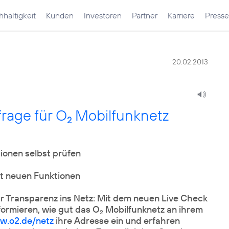
haltigkeit
Kunden
Investoren
Partner
Karriere
Presse
20.02.2013
frage für O
Mobilfunknetz
2
ionen selbst prüfen
t neuen Funktionen
 Transparenz ins Netz: Mit dem neuen Live Check
formieren, wie gut das O
Mobilfunknetz an ihrem
2
w.o2.de/netz
ihre Adresse ein und erfahren