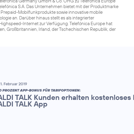
t Telefónica Germany GmbH & Co. OHG zu Telefónica Europe
elefónica S.A. Das Unternehmen bietet mit der Produktmarke
 Prepaid-Mobilfunkprodukte sowie innovative mobile
ie an. Darüber hinaus stellt es als integrierter
ighspeed-Internet zur Verfügung. Telefónica Europe hat
en, Großbritannien, Irland, der Tschechischen Republik, der
1. Februar 2019
0 PROZENT APP-BONUS FÜR TARIFOPTIONEN:
ALDI TALK Kunden erhalten kostenloses
ALDI TALK App