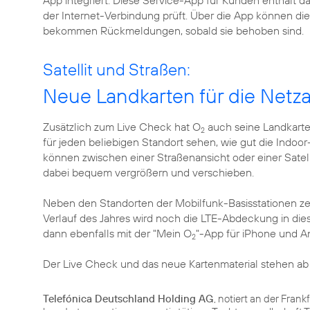
App integriert. Diese Service-App für Kunden enthält 
der Internet-Verbindung prüft. Über die App können 
bekommen Rückmeldungen, sobald sie behoben sind.
Satellit und Straßen:
Neue Landkarten für die Net
Zusätzlich zum Live Check hat O
auch seine Landkarte
2
für jeden beliebigen Standort sehen, wie gut die Indo
können zwischen einer Straßenansicht oder einer Satell
dabei bequem vergrößern und verschieben.
Neben den Standorten der Mobilfunk-Basisstationen ze
Verlauf des Jahres wird noch die LTE-Abdeckung in dies
dann ebenfalls mit der "Mein O
"-App für iPhone und A
2
Der Live Check und das neue Kartenmaterial stehen ab
Telefónica Deutschland Holding AG
, notiert an der Fran