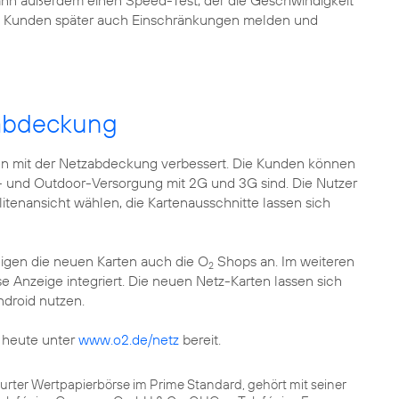
dann außerdem einen Speed-Test, der die Geschwindigkeit
die Kunden später auch Einschränkungen melden und
zabdeckung
n mit der Netzabdeckung verbessert. Die Kunden können
or- und Outdoor-Versorgung mit 2G und 3G sind. Die Nutzer
itenansicht wählen, die Kartenausschnitte lassen sich
igen die neuen Karten auch die O
Shops an. Im weiteren
2
e Anzeige integriert. Die neuen Netz-Karten lassen sich
ndroid nutzen.
 heute unter
www.o2.de/netz
bereit.
kfurter Wertpapierbörse im Prime Standard, gehört mit seiner