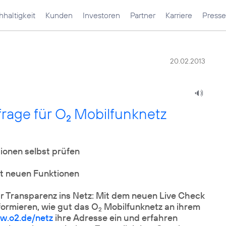
haltigkeit
Kunden
Investoren
Partner
Karriere
Presse
20.02.2013
frage für O
Mobilfunknetz
2
ionen selbst prüfen
t neuen Funktionen
 Transparenz ins Netz: Mit dem neuen Live Check
formieren, wie gut das O
Mobilfunknetz an ihrem
2
w.o2.de/netz
ihre Adresse ein und erfahren