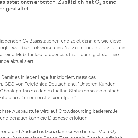
asisstationen arbeiten. Zusätzlich hat O
seine
2
r gestaltet.
 liegenden O
Basisstationen und zeigt dann an, wie diese
2
liegt - weil beispielsweise eine Netzkomponente ausfiel, ein
eine Mobilfunkzelle überlastet ist - dann gibt der Live
de aktualisiert.
Damit es in jeder Lage funktioniert, muss das
r
, CEO von Telefónica Deutschland. "Unseren Kunden
 Check prüfen sie den aktuellen Status genauso einfach,
ite eines Kurierdienstes verfolgen."
chste Ausbaustufe wird auf Crowdsourcing basieren: Je
 und genauer kann die Diagnose erfolgen.
Phone und Android nutzen, denn er wird in die "Mein O
"-
2