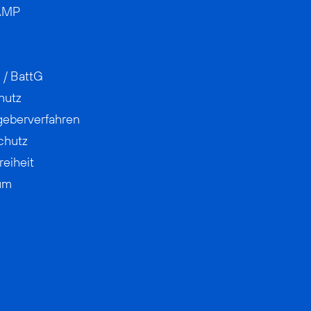
AMP
 / BattG
hutz
geberverfahren
chutz
reiheit
um