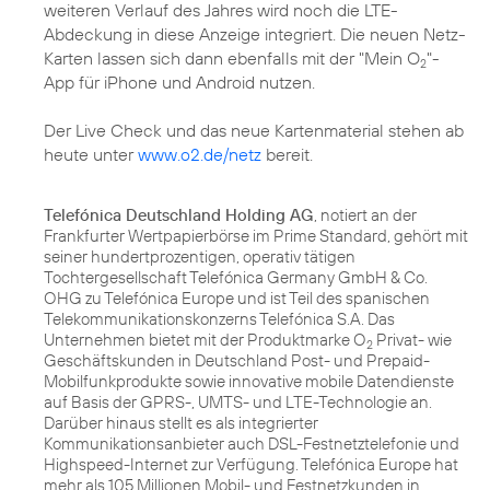
weiteren Verlauf des Jahres wird noch die LTE-
Abdeckung in diese Anzeige integriert. Die neuen Netz-
Karten lassen sich dann ebenfalls mit der "Mein O
"-
2
App für iPhone und Android nutzen.
Der Live Check und das neue Kartenmaterial stehen ab
heute unter
www.o2.de/netz
bereit.
Telefónica Deutschland Holding AG
, notiert an der
Frankfurter Wertpapierbörse im Prime Standard, gehört mit
seiner hundertprozentigen, operativ tätigen
Tochtergesellschaft Telefónica Germany GmbH & Co.
OHG zu Telefónica Europe und ist Teil des spanischen
Telekommunikationskonzerns Telefónica S.A. Das
Unternehmen bietet mit der Produktmarke O
Privat- wie
2
Geschäftskunden in Deutschland Post- und Prepaid-
Mobilfunkprodukte sowie innovative mobile Datendienste
auf Basis der GPRS-, UMTS- und LTE-Technologie an.
Darüber hinaus stellt es als integrierter
Kommunikationsanbieter auch DSL-Festnetztelefonie und
Highspeed-Internet zur Verfügung. Telefónica Europe hat
mehr als 105 Millionen Mobil- und Festnetzkunden in