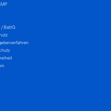
AMP
 / BattG
hutz
geberverfahren
chutz
reiheit
um