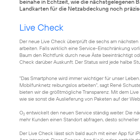
beinahe in Echtzeit, wie die nächstgelegenen B
Landkarten für die Netzabdeckung noch präzise
Live Check
Der neue Live Check überprüft die sechs am nächsten
arbeiten. Falls wirklich eine Service-Einschränkung vor
Baum den Richtfunk durch neue Äste beeinträchtigt oder 
Check darüber Auskunft. Der Status wird jede halbe Stun
"Das Smartphone wird immer wichtiger für unser Leben. 
Mobilfunknetz reibungslos arbeiten", sagt
René Schuste
bieten wir die größtmögliche Transparenz. Mit dem Live
wie sie sonst die Auslieferung von Paketen auf der Webs
O
entwickelt den neuen Service ständig weiter. Die nä
2
mehr Kunden einen Standort abfragen, desto schneller
Der Live Check lässt sich bald auch mit einer App für i