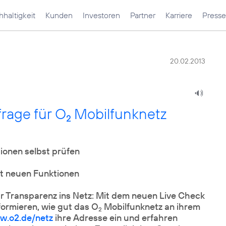
haltigkeit
Kunden
Investoren
Partner
Karriere
Presse
20.02.2013
frage für O
Mobilfunknetz
2
ionen selbst prüfen
t neuen Funktionen
 Transparenz ins Netz: Mit dem neuen Live Check
formieren, wie gut das O
Mobilfunknetz an ihrem
2
w.o2.de/netz
ihre Adresse ein und erfahren