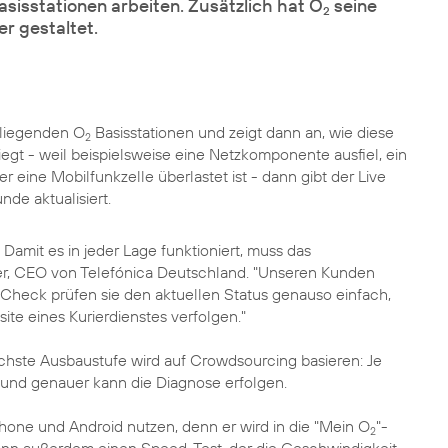
asisstationen arbeiten. Zusätzlich hat O
seine
2
r gestaltet.
 liegenden O
Basisstationen und zeigt dann an, wie diese
2
liegt - weil beispielsweise eine Netzkomponente ausfiel, ein
eine Mobilfunkzelle überlastet ist - dann gibt der Live
de aktualisiert.
Damit es in jeder Lage funktioniert, muss das
r
, CEO von Telefónica Deutschland. "Unseren Kunden
 Check prüfen sie den aktuellen Status genauso einfach,
ite eines Kurierdienstes verfolgen."
chste Ausbaustufe wird auf Crowdsourcing basieren: Je
 und genauer kann die Diagnose erfolgen.
Phone und Android nutzen, denn er wird in die "Mein O
"-
2