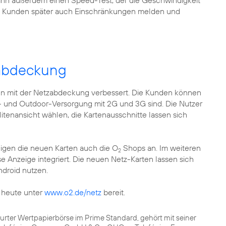
dann außerdem einen Speed-Test, der die Geschwindigkeit
die Kunden später auch Einschränkungen melden und
zabdeckung
n mit der Netzabdeckung verbessert. Die Kunden können
or- und Outdoor-Versorgung mit 2G und 3G sind. Die Nutzer
itenansicht wählen, die Kartenausschnitte lassen sich
igen die neuen Karten auch die O
Shops an. Im weiteren
2
e Anzeige integriert. Die neuen Netz-Karten lassen sich
ndroid nutzen.
 heute unter
www.o2.de/netz
bereit.
kfurter Wertpapierbörse im Prime Standard, gehört mit seiner