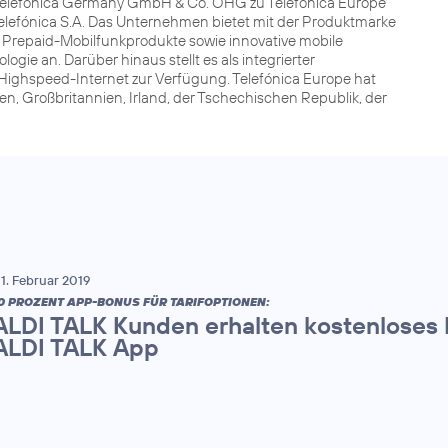
t Telefónica Germany GmbH & Co. OHG zu Telefónica Europe
elefónica S.A. Das Unternehmen bietet mit der Produktmarke
 Prepaid-Mobilfunkprodukte sowie innovative mobile
ie an. Darüber hinaus stellt es als integrierter
ighspeed-Internet zur Verfügung. Telefónica Europe hat
en, Großbritannien, Irland, der Tschechischen Republik, der
1. Februar 2019
0 PROZENT APP-BONUS FÜR TARIFOPTIONEN:
ALDI TALK Kunden erhalten kostenloses
ALDI TALK App