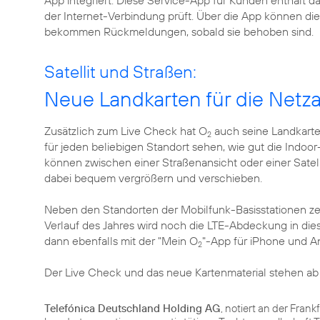
App integriert. Diese Service-App für Kunden enthält 
der Internet-Verbindung prüft. Über die App können 
bekommen Rückmeldungen, sobald sie behoben sind.
Satellit und Straßen:
Neue Landkarten für die Net
Zusätzlich zum Live Check hat O
auch seine Landkarte
2
für jeden beliebigen Standort sehen, wie gut die Indo
können zwischen einer Straßenansicht oder einer Satell
dabei bequem vergrößern und verschieben.
Neben den Standorten der Mobilfunk-Basisstationen ze
Verlauf des Jahres wird noch die LTE-Abdeckung in dies
dann ebenfalls mit der "Mein O
"-App für iPhone und A
2
Der Live Check und das neue Kartenmaterial stehen ab
Telefónica Deutschland Holding AG
, notiert an der Fran