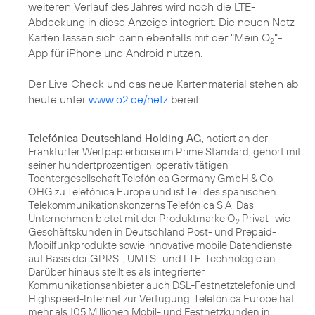
weiteren Verlauf des Jahres wird noch die LTE-
Abdeckung in diese Anzeige integriert. Die neuen Netz-
Karten lassen sich dann ebenfalls mit der "Mein O
"-
2
App für iPhone und Android nutzen.
Der Live Check und das neue Kartenmaterial stehen ab
heute unter
www.o2.de/netz
bereit.
Telefónica Deutschland Holding AG
, notiert an der
Frankfurter Wertpapierbörse im Prime Standard, gehört mit
seiner hundertprozentigen, operativ tätigen
Tochtergesellschaft Telefónica Germany GmbH & Co.
OHG zu Telefónica Europe und ist Teil des spanischen
Telekommunikationskonzerns Telefónica S.A. Das
Unternehmen bietet mit der Produktmarke O
Privat- wie
2
Geschäftskunden in Deutschland Post- und Prepaid-
Mobilfunkprodukte sowie innovative mobile Datendienste
auf Basis der GPRS-, UMTS- und LTE-Technologie an.
Darüber hinaus stellt es als integrierter
Kommunikationsanbieter auch DSL-Festnetztelefonie und
Highspeed-Internet zur Verfügung. Telefónica Europe hat
mehr als 105 Millionen Mobil- und Festnetzkunden in