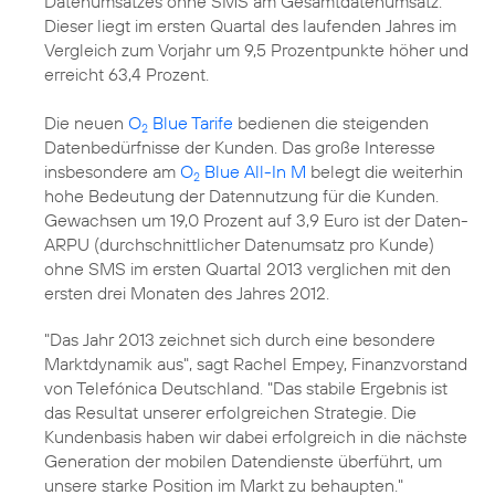
Datenumsatzes ohne SMS am Gesamtdatenumsatz.
Dieser liegt im ersten Quartal des laufenden Jahres im
Vergleich zum Vorjahr um 9,5 Prozentpunkte höher und
erreicht 63,4 Prozent.
Die neuen
O
Blue Tarife
bedienen die steigenden
2
Datenbedürfnisse der Kunden. Das große Interesse
insbesondere am
O
Blue All-In M
belegt die weiterhin
2
hohe Bedeutung der Datennutzung für die Kunden.
Gewachsen um 19,0 Prozent auf 3,9 Euro ist der Daten-
ARPU (durchschnittlicher Datenumsatz pro Kunde)
ohne SMS im ersten Quartal 2013 verglichen mit den
ersten drei Monaten des Jahres 2012.
"Das Jahr 2013 zeichnet sich durch eine besondere
Marktdynamik aus", sagt
Rachel Empey
, Finanzvorstand
von Telefónica Deutschland. "Das stabile Ergebnis ist
das Resultat unserer erfolgreichen Strategie. Die
Kundenbasis haben wir dabei erfolgreich in die nächste
Generation der mobilen Datendienste überführt, um
unsere starke Position im Markt zu behaupten."