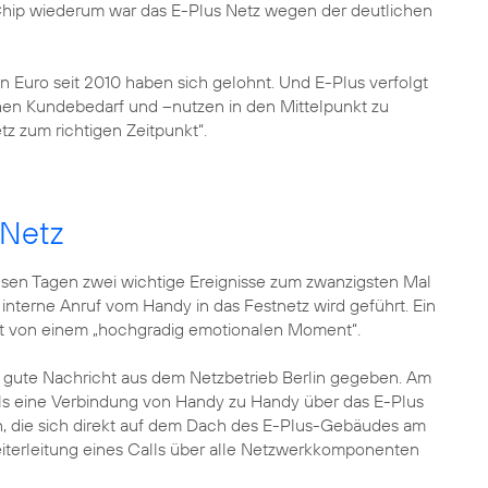
t Chip wiederum war das E-Plus Netz wegen der deutlichen
den Euro seit 2010 haben sich gelohnt. Und E-Plus verfolgt
chen Kundebedarf und –nutzen in den Mittelpunkt zu
tz zum richtigen Zeitpunkt“.
 Netz
diesen Tagen zwei wichtige Ereignisse zum zwanzigsten Mal
e interne Anruf vom Handy in das Festnetz wird geführt. Ein
icht von einem „hochgradig emotionalen Moment“.
h gute Nachricht aus dem Netzbetrieb Berlin gegeben. Am
mals eine Verbindung von Handy zu Handy über das E-Plus
on, die sich direkt auf dem Dach des E-Plus-Gebäudes am
iterleitung eines Calls über alle Netzwerkkomponenten