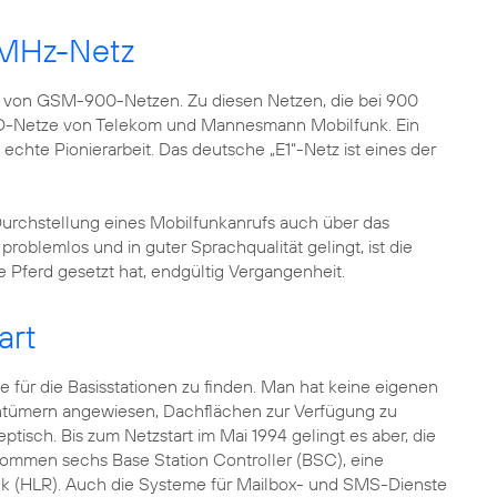
-MHz-Netz
e von GSM-900-Netzen. Zu diesen Netzen, die bei 900
 D-Netze von Telekom und Mannesmann Mobilfunk. Ein
hte Pionierarbeit. Das deutsche „E1“-Netz ist eines der
 Durchstellung eines Mobilfunkanrufs auch über das
roblemlos und in guter Sprachqualität gelingt, ist die
e Pferd gesetzt hat, endgültig Vergangenheit.
art
 für die Basisstationen zu finden. Man hat keine eigenen
entümern angewiesen, Dachflächen zur Verfügung zu
eptisch. Bis zum Netzstart im Mai 1994 gelingt es aber, die
 kommen sechs Base Station Controller (BSC), eine
nk (HLR). Auch die Systeme für Mailbox- und SMS-Dienste