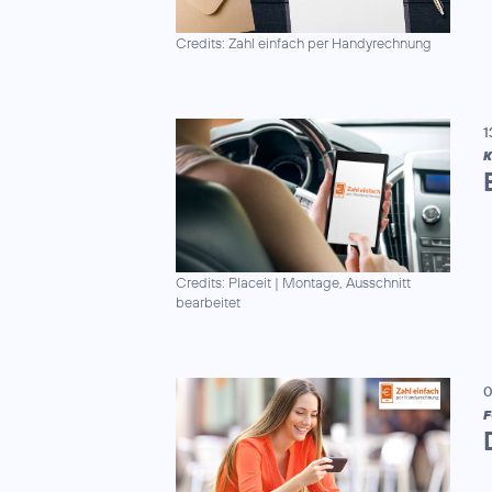
Credits: Zahl einfach per Handyrechnung
1
K
Credits: Placeit
|
Montage, Ausschnitt
bearbeitet
0
F