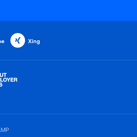
be
Xing
AMP