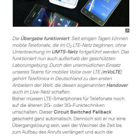
Die
Übergabe funktioniert
: Seit einigen Tagen können
mobile Telefonate, die im O
LTE-Netz beginnen, ohne
2
Unterbrechung im
UMTS-Netz
fortgeführt werden. Das
funktioniert nun auch außerhalb der geschützten
Laborumgebung. Durch den unermüdlichen Einsatz
unseres Teams für mobiles Voice over LTE (
mVoLTE
)
gehört Telefónica in Deutschland zu den ersten
Anbietern der Welt, die diesen sogenannten
Handover
auch im Live-Netz schaffen.
Bisher müssen LTE-Smartphones für Telefonate noch
auf die älteren 2G- oder 3G-Funktechniken
umschalten. Dieser
Circuit Switched Fallback
geschieht ganz automatisch. Dennoch soll er nur eine
Übergangslösung sein, weil der Wechsel die Zeit bis
zum Aufbau des Anrufs verlängert und auch die