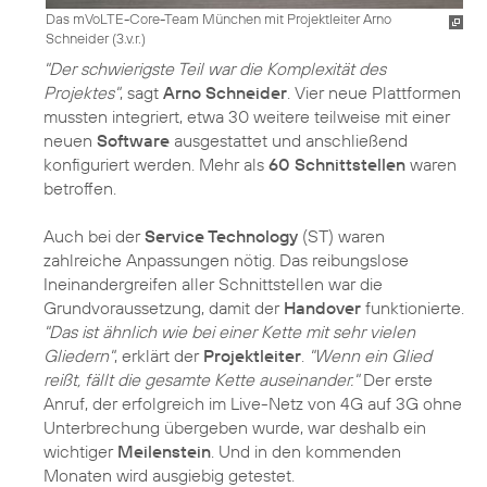
Das mVoLTE-Core-Team München mit Projektleiter Arno
Schneider (3.v.r.)
"Der schwierigste Teil war die Komplexität des
Projektes"
, sagt
Arno Schneider
. Vier neue Plattformen
mussten integriert, etwa 30 weitere teilweise mit einer
neuen
Software
ausgestattet und anschließend
konfiguriert werden. Mehr als
60 Schnittstellen
waren
betroffen.
Auch bei der
Service Technology
(ST) waren
zahlreiche Anpassungen nötig. Das reibungslose
Ineinandergreifen aller Schnittstellen war die
Grundvoraussetzung, damit der
Handover
funktionierte.
"Das ist ähnlich wie bei einer Kette mit sehr vielen
Gliedern"
, erklärt der
Projektleiter
.
"Wenn ein Glied
reißt, fällt die gesamte Kette auseinander."
Der erste
Anruf, der erfolgreich im Live-Netz von 4G auf 3G ohne
Unterbrechung übergeben wurde, war deshalb ein
wichtiger
Meilenstein
. Und in den kommenden
Monaten wird ausgiebig getestet.