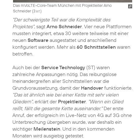
Das mVoLTE-Core-Team München mit Projektleiter Arno
Schneider (3.v.r.)
"Der schwierigste Teil war die Komplexität des
Projektes"
, sagt
Arno Schneider
. Vier neue Plattformen
mussten integriert, etwa 30 weitere teilweise mit einer
neuen
Software
ausgestattet und anschließend
konfiguriert werden. Mehr als
60 Schnittstellen
waren
betroffen.
Auch bei der
Service Technology
(ST) waren
zahlreiche Anpassungen nötig. Das reibungslose
Ineinandergreifen aller Schnittstellen war die
Grundvoraussetzung, damit der
Handover
funktionierte.
"Das ist ähnlich wie bei einer Kette mit sehr vielen
Gliedern"
, erklärt der
Projektleiter
.
"Wenn ein Glied
reißt, fällt die gesamte Kette auseinander."
Der erste
Anruf, der erfolgreich im Live-Netz von 4G auf 3G ohne
Unterbrechung übergeben wurde, war deshalb ein
wichtiger
Meilenstein
. Und in den kommenden
Monaten wird ausgiebig getestet.