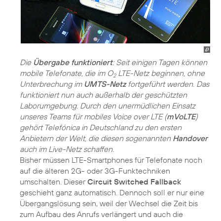
Die
Übergabe funktioniert
: Seit einigen Tagen können
mobile Telefonate, die im O
LTE-Netz beginnen, ohne
2
Unterbrechung im
UMTS-Netz
fortgeführt werden. Das
funktioniert nun auch außerhalb der geschützten
Laborumgebung. Durch den unermüdlichen Einsatz
unseres Teams für mobiles Voice over LTE (
mVoLTE
)
gehört Telefónica in Deutschland zu den ersten
Anbietern der Welt, die diesen sogenannten
Handover
auch im Live-Netz schaffen.
Bisher müssen LTE-Smartphones für Telefonate noch
auf die älteren 2G- oder 3G-Funktechniken
umschalten. Dieser
Circuit Switched Fallback
geschieht ganz automatisch. Dennoch soll er nur eine
Übergangslösung sein, weil der Wechsel die Zeit bis
zum Aufbau des Anrufs verlängert und auch die