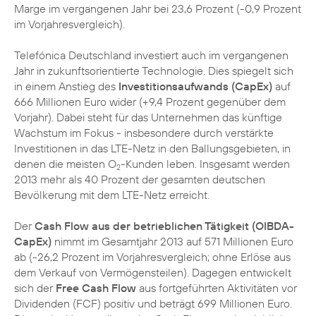
Marge im vergangenen Jahr bei 23,6 Prozent (-0,9 Prozent
im Vorjahresvergleich).
Telefónica Deutschland investiert auch im vergangenen
Jahr in zukunftsorientierte Technologie. Dies spiegelt sich
in einem Anstieg des
Investitionsaufwands (CapEx)
auf
666 Millionen Euro wider (+9,4 Prozent gegenüber dem
Vorjahr). Dabei steht für das Unternehmen das künftige
Wachstum im Fokus - insbesondere durch verstärkte
Investitionen in das LTE-Netz in den Ballungsgebieten, in
denen die meisten O
-Kunden leben. Insgesamt werden
2
2013 mehr als 40 Prozent der gesamten deutschen
Bevölkerung mit dem LTE-Netz erreicht.
Der
Cash Flow aus der betrieblichen Tätigkeit (OIBDA-
CapEx)
nimmt im Gesamtjahr 2013 auf 571 Millionen Euro
ab (-26,2 Prozent im Vorjahresvergleich; ohne Erlöse aus
dem Verkauf von Vermögensteilen). Dagegen entwickelt
sich der
Free Cash Flow
aus fortgeführten Aktivitäten vor
Dividenden (FCF) positiv und beträgt 699 Millionen Euro.