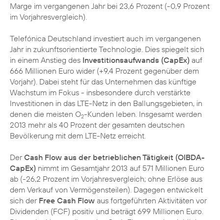
Marge im vergangenen Jahr bei 23,6 Prozent (-0,9 Prozent
im Vorjahresvergleich).
Telefónica Deutschland investiert auch im vergangenen
Jahr in zukunftsorientierte Technologie. Dies spiegelt sich
in einem Anstieg des
Investitionsaufwands (CapEx)
auf
666 Millionen Euro wider (+9,4 Prozent gegenüber dem
Vorjahr). Dabei steht für das Unternehmen das künftige
Wachstum im Fokus - insbesondere durch verstärkte
Investitionen in das LTE-Netz in den Ballungsgebieten, in
denen die meisten O
-Kunden leben. Insgesamt werden
2
2013 mehr als 40 Prozent der gesamten deutschen
Bevölkerung mit dem LTE-Netz erreicht.
Der
Cash Flow aus der betrieblichen Tätigkeit (OIBDA-
CapEx)
nimmt im Gesamtjahr 2013 auf 571 Millionen Euro
ab (-26,2 Prozent im Vorjahresvergleich; ohne Erlöse aus
dem Verkauf von Vermögensteilen). Dagegen entwickelt
sich der
Free Cash Flow
aus fortgeführten Aktivitäten vor
Dividenden (FCF) positiv und beträgt 699 Millionen Euro.