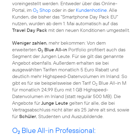
voreingestellt werden. Entweder über das Online-
Portal, im
O
Shop
oder in der
Kundenhotline
. Alle
2
Kunden, die bisher das "Smartphone Day Pack EU"
nutzen, wurden ab dem 1. Mai automatisch auf das
Travel Day Pack
mit den neuen Konditionen umgestellt.
Weniger zahlen
, mehr bekommen: Von dem
erweiterten
O
Blue All-in
Portfolio profitiert auch das
2
Segment der Jungen Leute. Für sie gilt das genannte
Angebot ebenfalls. Außerdem erhalten sie bei
ausgewählten Tarifen monatlich 5 Euro Rabatt und
deutlich mehr Highspeed-Datenvolumen im Inland. So
gibt es für sie beispielsweise den Tarif O
Blue All-in M
2
für monatlich 24,99 Euro mit 1 GB Highspeed-
Datenvolumen im Inland (statt regulär 500 MB). Die
Angebote für
Junge Leute
gelten für alle, die bei
Vertragsabschluss nicht älter als 25 Jahre alt sind, sowie
für
Schüler
, Studenten und Auszubildende.
O
Blue All-in Professional:
2