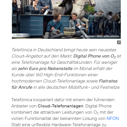
Telefónica in Deutschland bringt heute sein neuestes
Cloud-Angebot auf den Markt:
Digital Phone von O
ist
2
eine Telefonanlage für Geschäftskunden. Für weniger
als
zehn Euro pro Nebenstelle
im Monat erhält der
Kunde über 160 High-End-Funktionen einer
hochmodernen Cloud-Telefonanlage sowie
Flatrates
für Anrufe
in alle deutschen Mobilfunk- und Festnetze.
Telefónica kooperiert dafür mit einem der führenden
Anbieter von
Cloud-Telefonanlagen
. Digital Phone
kombiniert die attraktiven Leistungen von O
mit der
2
vollen Funktionalität der bekannten Lösung von
NFON
.
Statt eine unflexible Hardware-Telefonanlage zu