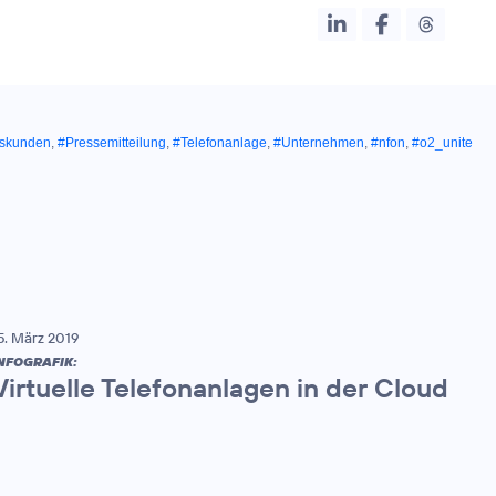
tskunden
,
#Pressemitteilung
,
#Telefonanlage
,
#Unternehmen
,
#nfon
,
#o2_unite
5. März 2019
NFOGRAFIK:
Virtuelle Telefonanlagen in der Cloud