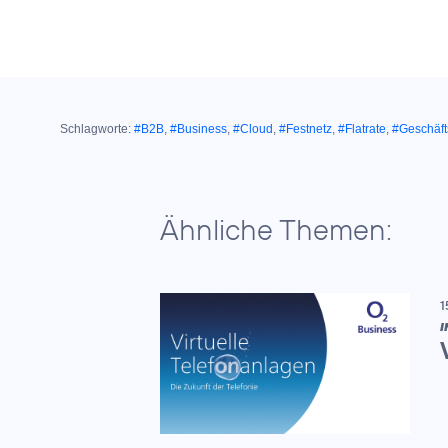
Schlagworte:
#B2B
,
#Business
,
#Cloud
,
#Festnetz
,
#Flatrate
,
#Geschäf
Ähnliche Themen:
1
I