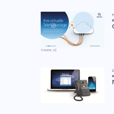
1
D
Credits: o2
2
D